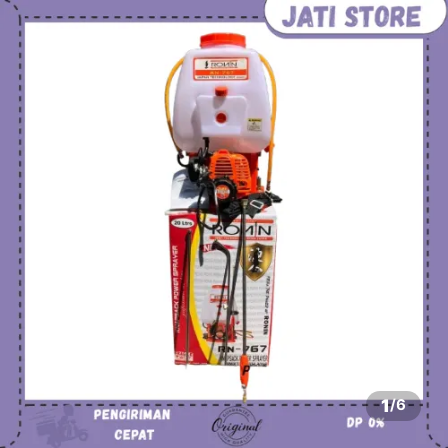
1
/
6