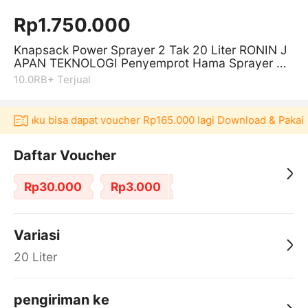
Rp1.750.000
Knapsack Power Sprayer 2 Tak 20 Liter RONIN J
APAN TEKNOLOGI Penyemprot Hama Sprayer Ge
ndong Mesin Power Sprayer
10.0RB+
Terjual
i Akulaku bisa dapat voucher Rp165.000 lagi Download & Pakai！
Daftar Voucher
Rp30.000
Rp3.000
Variasi
20 Liter
pengiriman ke