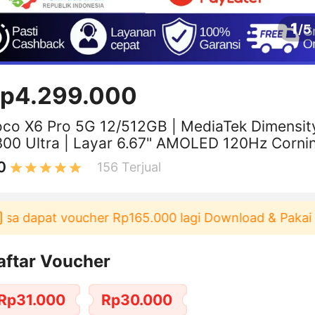
1
/
5
p4.299.000
co X6 Pro 5G 12/512GB | MediaTek Dimensit
00 Ultra | Layar 6.67" AMOLED 120Hz Corni
rilla Glass 5 | Kamera 64MP
0
156
Terjual
dapat voucher Rp165.000 lagi Download & Pakai！
P
aftar Voucher
Rp31.000
Rp30.000