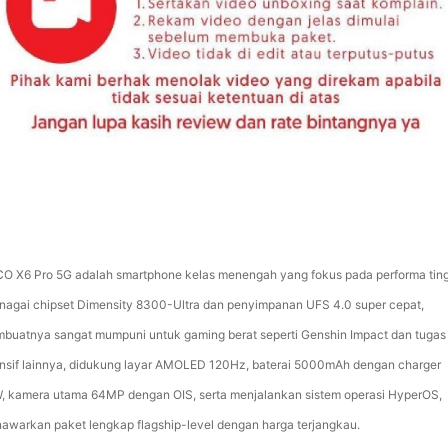
O X6 Pro 5G adalah smartphone kelas menengah yang fokus pada performa ting
enagai chipset Dimensity 8300-Ultra dan penyimpanan UFS 4.0 super cepat,
buatnya sangat mumpuni untuk gaming berat seperti Genshin Impact dan tugas
ensif lainnya, didukung layar AMOLED 120Hz, baterai 5000mAh dengan charger
, kamera utama 64MP dengan OIS, serta menjalankan sistem operasi HyperOS,
awarkan paket lengkap flagship-level dengan harga terjangkau.