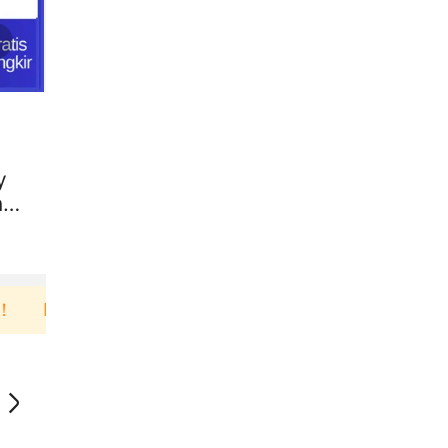
y
ng
engguna baru berbelanja di aplikasi Akulaku bisa d