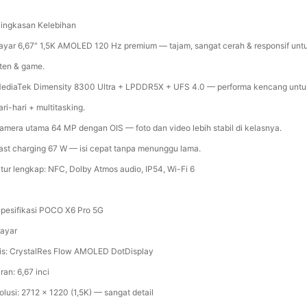
Ringkasan Kelebihan
ayar 6,67″ 1,5K AMOLED 120 Hz premium — tajam, sangat cerah & responsif unt
ten & game.
ediaTek Dimensity 8300 Ultra + LPDDR5X + UFS 4.0 — performa kencang untu
ri-hari + multitasking.
amera utama 64 MP dengan OIS — foto dan video lebih stabil di kelasnya.
ast charging 67 W — isi cepat tanpa menunggu lama.
itur lengkap: NFC, Dolby Atmos audio, IP54, Wi-Fi 6
Spesifikasi POCO X6 Pro 5G
Layar
is: CrystalRes Flow AMOLED DotDisplay
ran: 6,67 inci
olusi: 2712 × 1220 (1,5K) — sangat detail