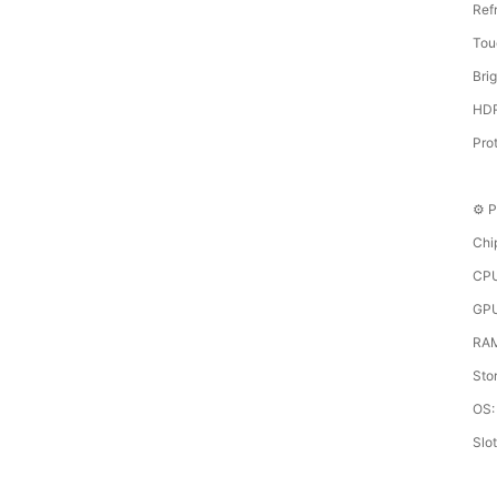
Ref
Tou
Brig
HDR
Prot
⚙️ 
Chi
CPU
GPU
RAM
Sto
OS:
Slo