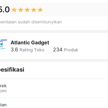
5.0
penilaian sudah disembunyikan
Atlantic Gadget
3.6
234
Rating Toko
Produk
esifikasi
rek
omi
ian