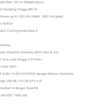
resh Rate: 120 Hz (AdaptiveSync)
ch Sampling: hingga 480 Hz
htness: up to 1.200 nits (HBM), 1.800 nits (peak)
: HDR10+
eksi: Corning Gorilla Glass 5
Performa
pset: MediaTek Dimensity 8300 Ultra (4 nm)
: Octa-core (hingga 3,35 GHz)
: Mali-G615
: 8 GB / 12 GB (LPDDR5X) (dengan Memory Extension)
rage: 256 GB / 512 GB (UFS 4.0)
 Android 14 dengan HyperOS
t microSD: Tidak ada