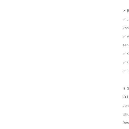
📌 
✅ L
kon
✅ M
seha
✅ K
✅ F
✅ F
📱 
📺 
Jen
Uku
Res