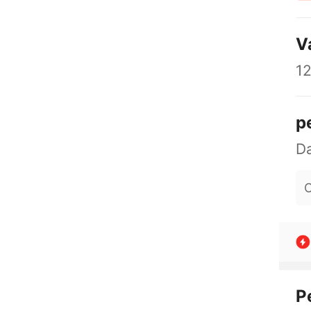
V
12
p
O
P