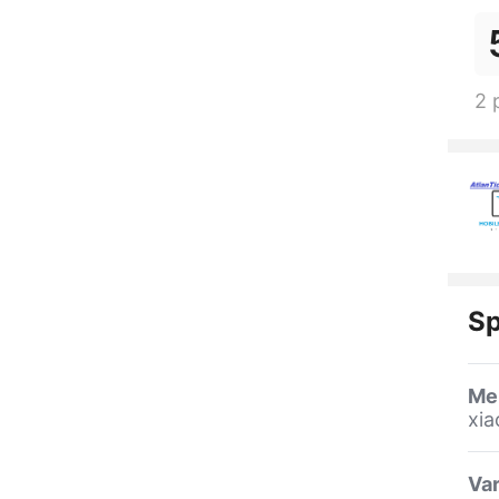
2 
Sp
Me
xia
Var