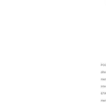
POC
dit
mem
int
67W
men