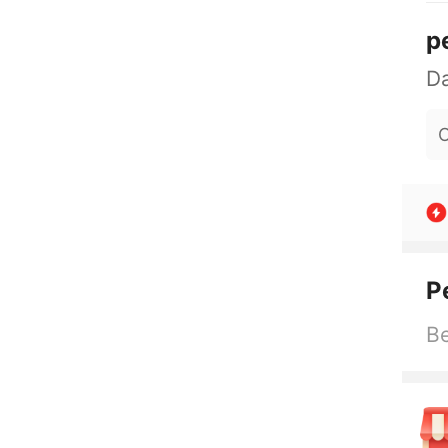
p
O
P
Be