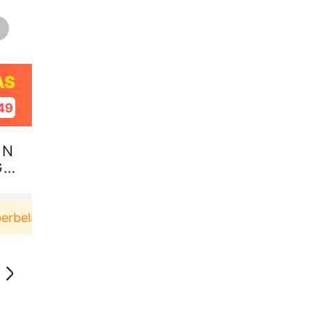
AS
49
 N
G
anja di aplikasi Akulaku bisa dapat voucher Rp165.