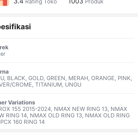
3.4
1003
Rating Toko
Produk
esifikasi
rek
er
rna
RU, BLACK, GOLD, GREEN, MERAH, ORANGE, PINK,
LVER/CROME, TITANIUM, UNGU
er Variations
ROX 155 2015-2024, NMAX NEW RING 13, NMAX
W RING 14, NMAX OLD RING 13, NMAX OLD RING
 PCX 160 RING 14