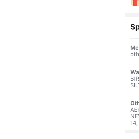
Sp
Me
oth
Wa
BI
SI
Oth
AE
NE
14,