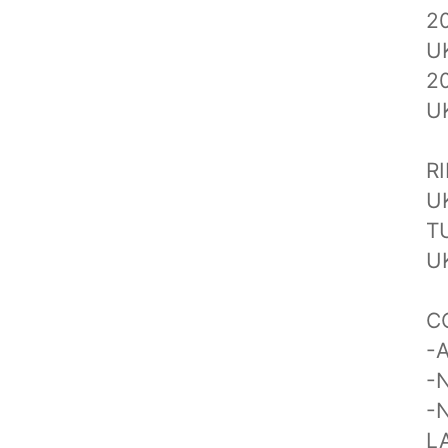
2
U
2
UK
R
U
T
U
C
-
-
-
L