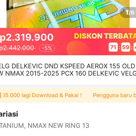
1
/
6
p2.319.900
DISKON TERBAT
71
:
59
:
p2.442.000
-
5%
ELG DELKEVIC DND KSPEED AEROX 155 OLD
W NMAX 2015-2025 PCX 160 DELKEVIC VEL
INTANG LAUT AEROX
.000 lagi Download & Pakai！
Pengguna baru berbel
ariasi
ITANIUM, NMAX NEW RING 13