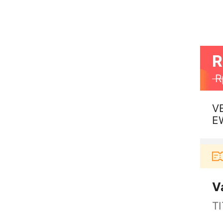
R
R
V
E
B
elanja di aplikasi Akulaku bisa dapat voucher Rp165
V
T