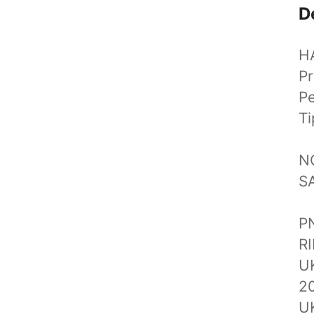
D
H
Pr
P
T
N
S
P
R
UK
2
UK