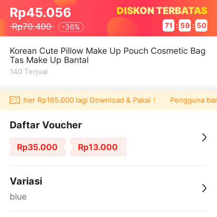
DISKON TERBATAS
Rp45.056
Rp70.400
71
:
59
:
50
-
36%
Korean Cute Pillow Make Up Pouch Cosmetic Bag
Tas Make Up Bantal
140
Terjual
at voucher Rp165.000 lagi Download & Pakai！
Pengguna baru 
Daftar Voucher
Rp35.000
Rp13.000
Variasi
blue