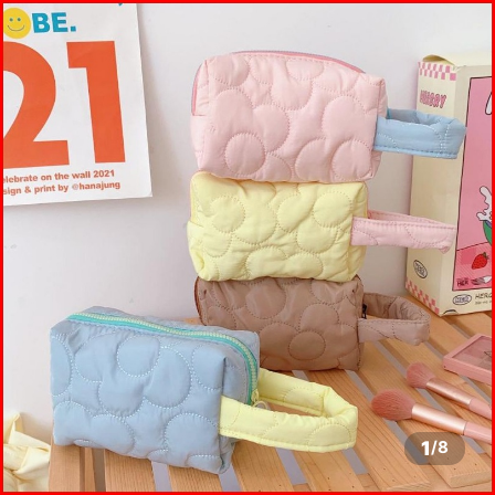
1
/
8