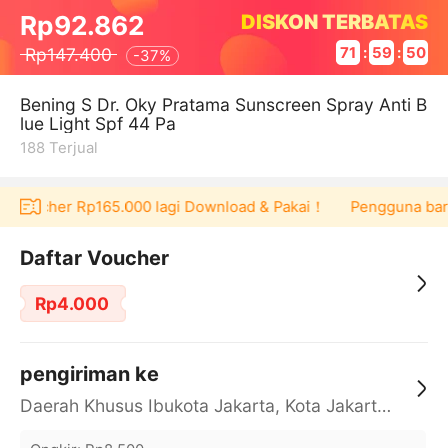
DISKON TERBATAS
Rp92.862
Rp147.400
71
:
59
:
50
-
37%
Bening S Dr. Oky Pratama Sunscreen Spray Anti B
lue Light Spf 44 Pa
188
Terjual
at voucher Rp165.000 lagi Download & Pakai！
Pengguna baru b
Daftar Voucher
Rp4.000
pengiriman ke
Daerah Khusus Ibukota Jakarta, Kota Jakarta Barat, Cengkareng, yy