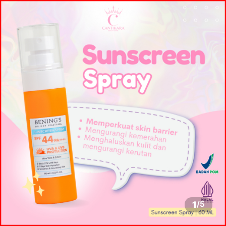
1
/
5