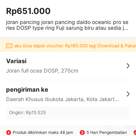
Rp651.000
joran pancing joran pancing daido oceanic pro se
ries DOSP type ring Fuji sarung biru atau sedia ju
ga ujungnya saja 702
i Akulaku bisa dapat voucher Rp165.000 lagi Download & Pakai
Variasi
Joran full ocea DOSP, 270cm
pengiriman ke
Daerah Khusus Ibukota Jakarta, Kota Jakarta Barat, Cengkareng, yy
Ongkir
:
Rp15.525
Produk dikirimkan maks 48 jam
5 Hari Pengembalian