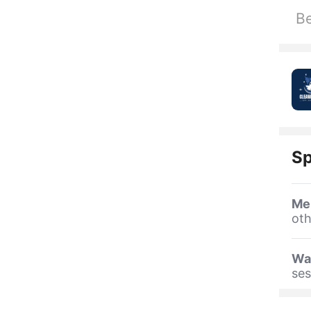
Be
Sp
Me
oth
Wa
se