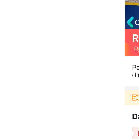
R
R
P
dl
Pengguna baru berbelanja di aplikasi 
D