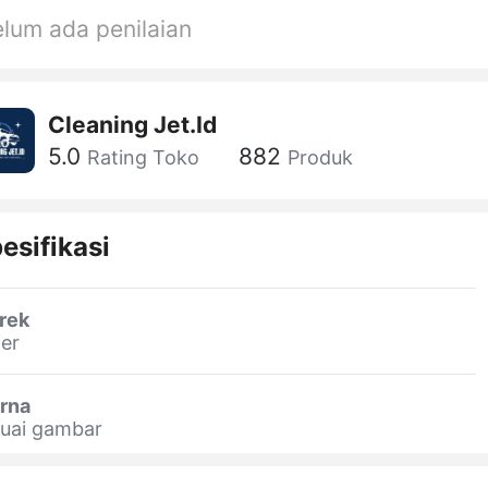
lum ada penilaian
Cleaning Jet.Id
5.0
882
Rating Toko
Produk
esifikasi
rek
er
rna
suai gambar