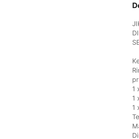
D
J
D
S
K
Ri
pr
1 
1 
1
T
Ma
Di