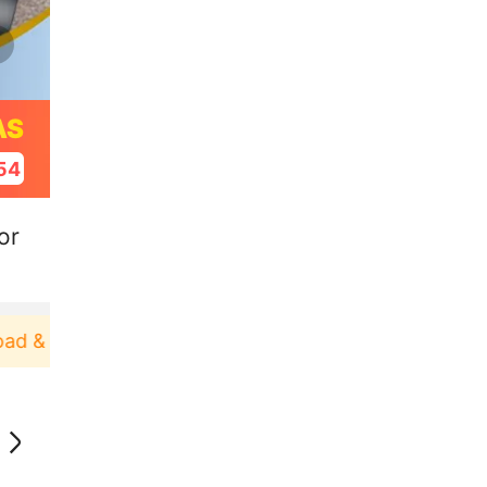
AS
53
or
& Pakai！
Pengguna baru berbelanja di aplikasi Ak