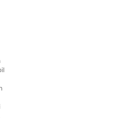
n
il
n
i
.