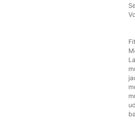
S
Vo
Fi
Me
La
mo
ja
mo
mu
ud
ba