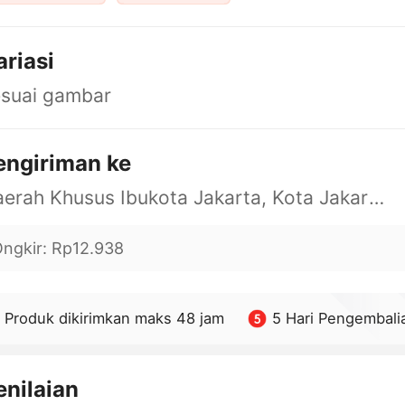
ariasi
esuai gambar
engiriman ke
Daerah Khusus Ibukota Jakarta, Kota Jakarta Barat, Cengkareng, yy
ngkir
:
Rp12.938
Produk dikirimkan maks 48 jam
5 Hari Pengembali
enilaian