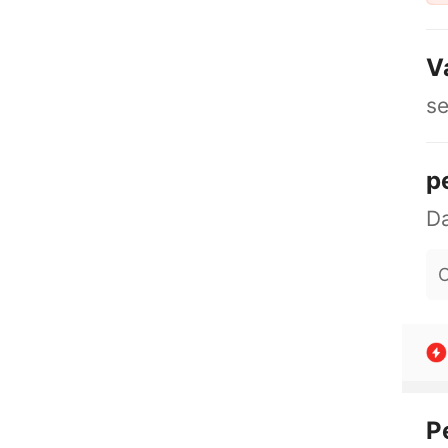
V
s
p
O
P