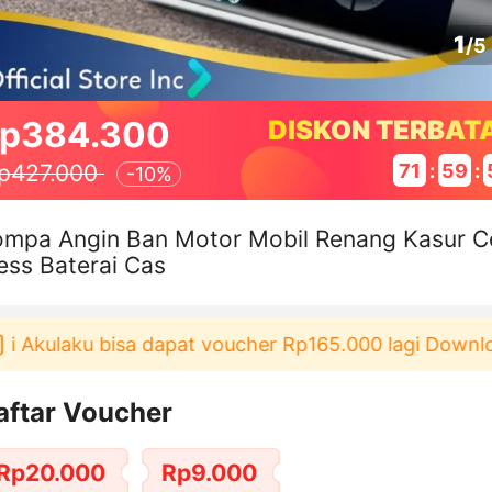
1
/
5
p384.300
DISKON TERBAT
71
:
59
:
p427.000
-
10%
ompa Angin Ban Motor Mobil Renang Kasur C
ess Baterai Cas
Akulaku bisa dapat voucher Rp165.000 lagi Download 
aftar Voucher
Rp20.000
Rp9.000