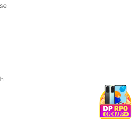
ase
ah