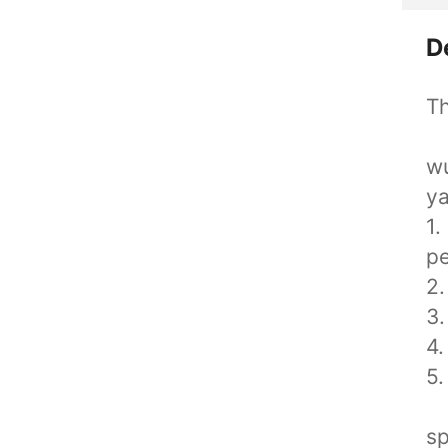
D
Th
wu
ya
1.
p
2.
3.
4.
5.
sp