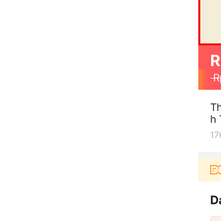
R
R
Th
h 
17
 berbelanja di aplikasi Akulaku bisa dapat voucher 
D