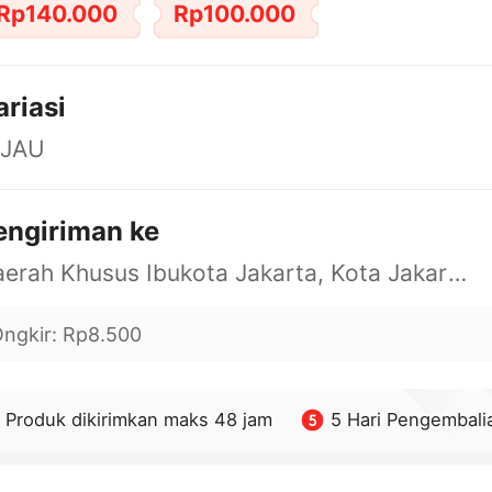
Rp140.000
Rp100.000
ariasi
IJAU
engiriman ke
Daerah Khusus Ibukota Jakarta, Kota Jakarta Barat, Cengkareng, yy
ngkir
:
Rp8.500
Produk dikirimkan maks 48 jam
5 Hari Pengembali