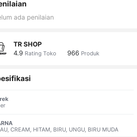
enilaian
lum ada penilaian
TR SHOP
4.9
966
Rating Toko
Produk
esifikasi
rek
er
RNA
JAU, CREAM, HITAM, BIRU, UNGU, BIRU MUDA