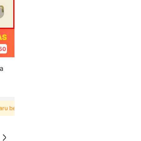
AS
49
la
erbelanja di aplikasi Akulaku bisa dapat voucher R