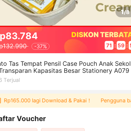
1
/
8
p83.784
DISKON TERBAT
71
:
59
:
p132.990
-
37%
to Tas Tempat Pensil Case Pouch Anak Seko
Transparan Kapasitas Besar Stationery A079
6
Terjual
Rp165.000 lagi Download & Pakai！
Pengguna baru b
aftar Voucher