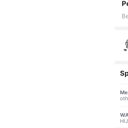
P
Be
Sp
Me
oth
WA
HI