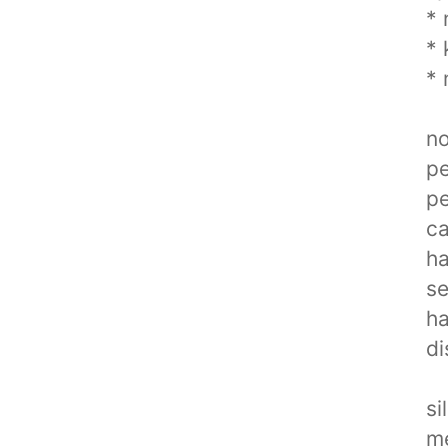
* 
* 
* 
no
pe
pe
c
ha
se
ha
di
si
me