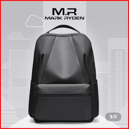
1
/
5