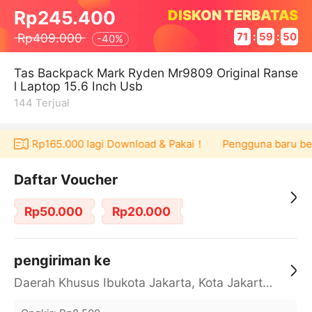
DISKON TERBATAS
Rp245.400
Rp409.000
71
:
59
:
50
-
40%
Tas Backpack Mark Ryden Mr9809 Original Ranse
l Laptop 15.6 Inch Usb
144
Terjual
oucher Rp165.000 lagi Download & Pakai！
Pengguna baru berb
Daftar Voucher
Rp50.000
Rp20.000
pengiriman ke
Daerah Khusus Ibukota Jakarta, Kota Jakarta Barat, Cengkareng, yy