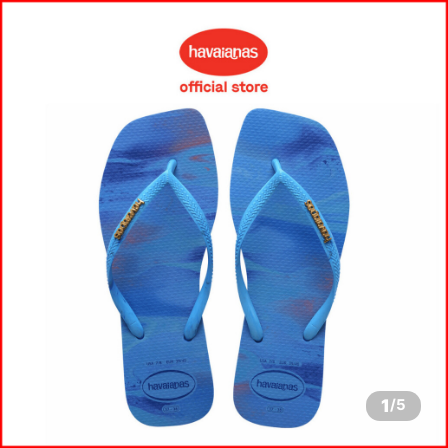
1
/
5