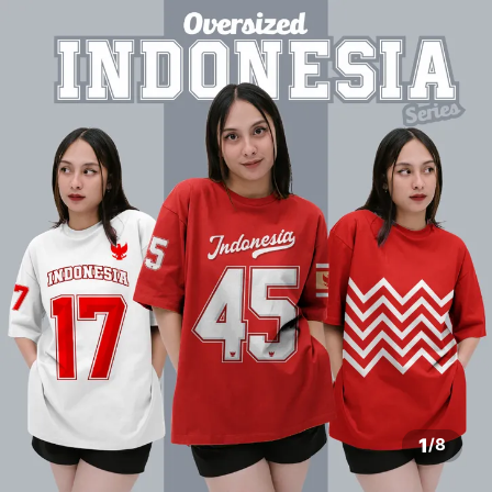
1
/
8