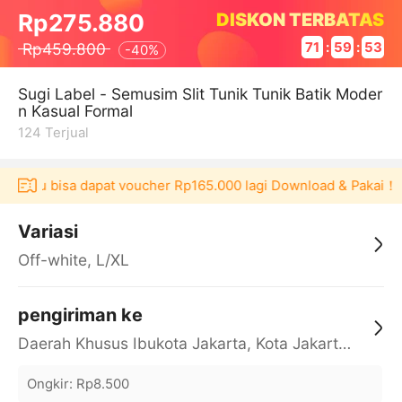
DISKON TERBATAS
Rp275.880
Rp459.800
71
:
59
:
52
-
40%
Sugi Label - Semusim Slit Tunik Tunik Batik Moder
n Kasual Formal
124
Terjual
kulaku bisa dapat voucher Rp165.000 lagi Download & Pakai！
Variasi
Off-white, L/XL
pengiriman ke
Daerah Khusus Ibukota Jakarta, Kota Jakarta Barat, Cengkareng, yy
Ongkir
:
Rp8.500