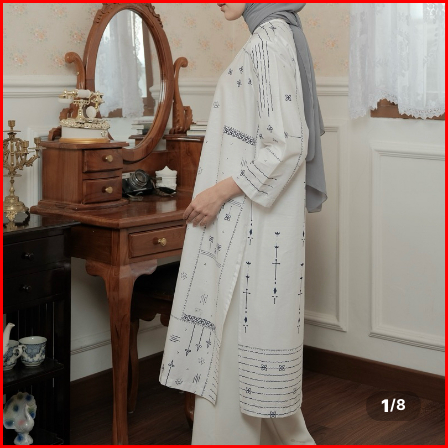
1
/
8