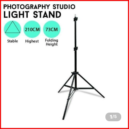
1
/
5