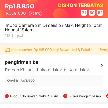
DISKON TERBATAS
Rp18.850
Rp29.000
71
:
59
:
52
-
35%
Tripod Camera 2m Dimension Max. Height 210cm
Normal 194cm
118
Terjual
 bisa dapat voucher Rp165.000 lagi Download & Pakai！
Pengg
pengiriman ke
Daerah Khusus Ibukota Jakarta, Kota Jakarta Barat, Cengkareng, yy
Ongkir
:
Rp8.500
Produk dikirimkan maks 48 jam
5 Hari Pengembalian