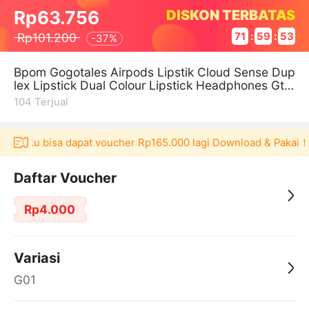
DISKON TERBATAS
Rp63.756
Rp101.200
71
:
59
:
53
-
37%
Bpom Gogotales Airpods Lipstik Cloud Sense Dup
lex Lipstick Dual Colour Lipstick Headphones Gt6
21
104
Terjual
Akulaku bisa dapat voucher Rp165.000 lagi Download & Pakai！
Daftar Voucher
Rp4.000
Variasi
G01