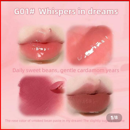
1
/
8