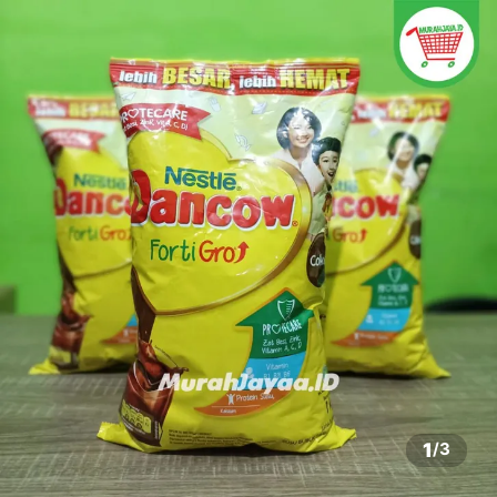
1
/
3