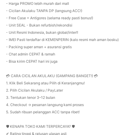
- Harga PROMO lebih murah dari mall
- Cicilan Akulaku TANPA DP (langsung ACC!)
- Free Case + Antigores (selama ready pasti bonus!)
- Unit SEAL - Bukan refurbish/rekondisi
- Unit Resmi Indonesia, bukan global/inter!!
- IMEI Pasti terdaftar di KEMENPERIN (kalo resmi mah aman bosku)
- Packing super aman + asuransi gratis
- Chat admin CEPAT & ramah
- Bisa kirim CEPAT hari ini juga
💳 CARA CICILAN AKULAKU (GAMPANG BANGET!) 💳
1. Klik Beli Sekarang atau Pilih di Keranjangmu!
2. Pilih Cicilan Akulaku / PayLater
3. Tentukan tenor 3–12 bulan
4. Checkout → pesanan langsung kami proses
5. Sudah ribuan pelanggan ACC tanpa ribet!
🛡️ KENAPA TOKO KAMI TERPERCAYA? 🛡️
✔ Rating tinggi & ratusan ulasan asli