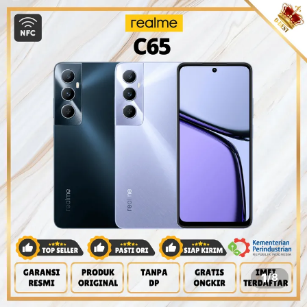
1
/
8