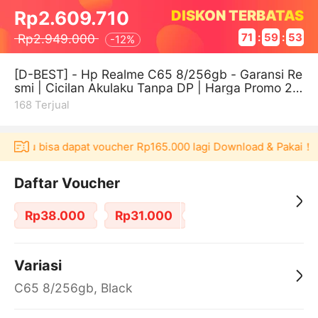
DISKON TERBATAS
Rp2.609.710
Rp2.949.000
71
:
59
:
52
-
12%
[D-BEST] - Hp Realme C65 8/256gb - Garansi Re
smi | Cicilan Akulaku Tanpa DP | Harga Promo 20
26
168
Terjual
kulaku bisa dapat voucher Rp165.000 lagi Download & Pakai！
Daftar Voucher
Rp38.000
Rp31.000
Variasi
C65 8/256gb, Black