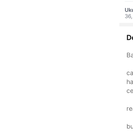
Uk
36,
D
Ba
ca
ha
ce
re
bu