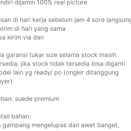
ndiri dijamin 100% real picture
san di hari kerja sebelum jam 4 sore langsun
kirim di hari yang sama
sa kirim via dan
a garansi tukar size selama stock masih
rsedia, jika stock tidak tersedia bisa diganti
del lain yg ready/ po (ongkir ditanggung
yer)
ahan: suede premium
tail bahan:
a gampang mengelupas dan awet banget,