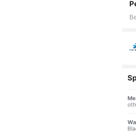
P
Be
Sp
Me
oth
Wa
Bla