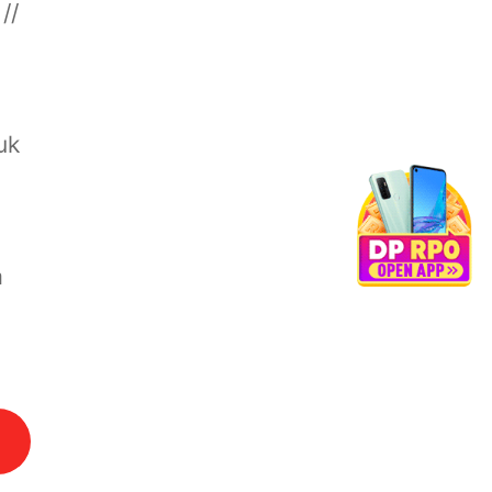
//
uk
a