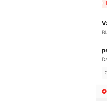
V
Bl
p
O