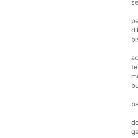
se
pe
di
bi
ad
te
mo
bu
b
de
g