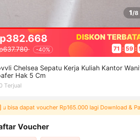
1
/
8
p382.668
DISKON TERBAT
71
:
59
:
p637.780
-
40%
vvli Chelsea Sepatu Kerja Kuliah Kantor Wani
oafer Hak 5 Cm
0
Terjual
isa dapat voucher Rp165.000 lagi Download & Pakai！
aftar Voucher