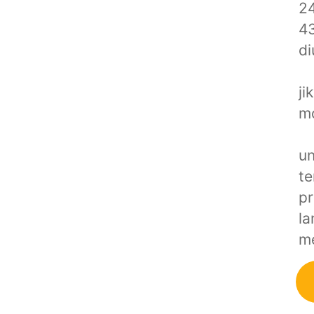
24
43
di
ji
mo
un
te
pr
la
me