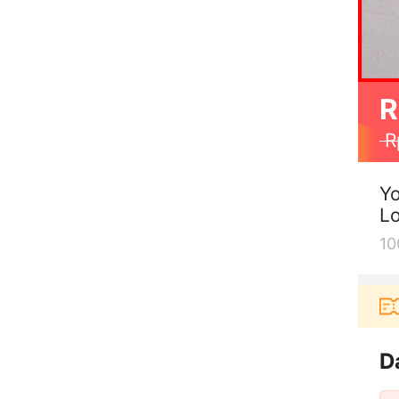
R
R
Yo
L
10
Pengguna baru berbelanja di aplikasi Akulaku b
D