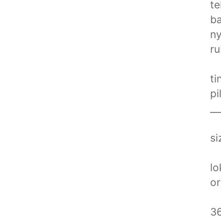
te
ba
ny
ru
ti
pi
__
si
lo
or
36