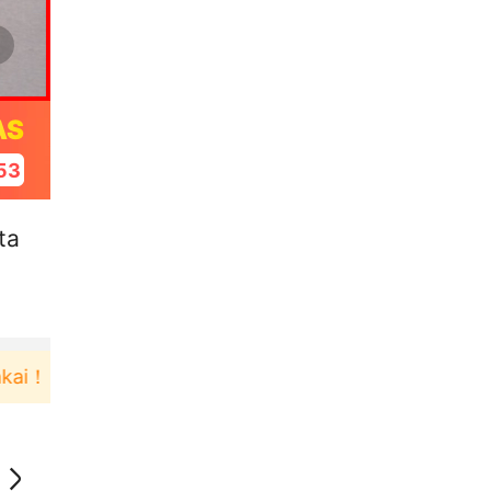
AS
52
ta
Pengguna baru berbelanja di aplikasi Akulaku bi