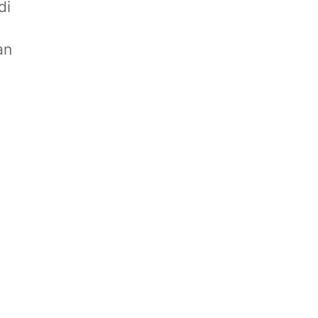
di
an