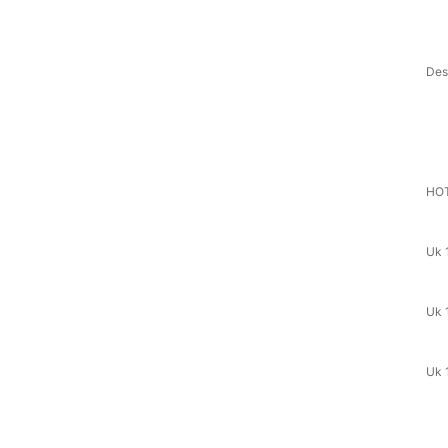
Des
HOT
Uk 
Uk 
Uk 