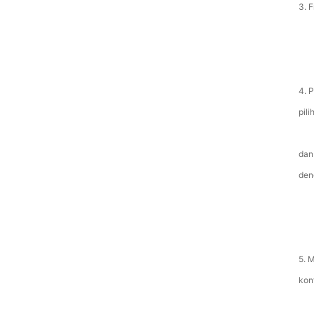
3. 
4. 
pil
dan
den
5. 
kon