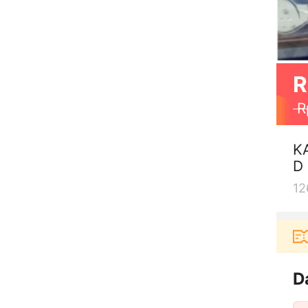
R
R
K
D
12
Pengguna baru berbelanja di aplikasi Akulaku bi
D