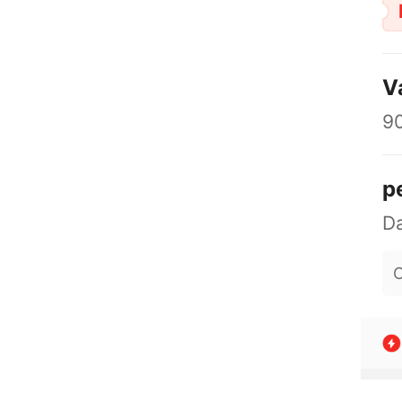
V
9
p
O