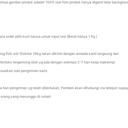
Semua gambar produk adalah 100% real foto produk hanya diganti latar backgrou
ara order pilih kurir hanya untuk input resi (Berat hanya 1 Kg )
ang fisik asli (Sekitar 25kg )akan dikirim dengan armada kami langsung dari
rik/toko tergantung stok yg ada dengan estimasi 2-7 hari kerja maksimal
esuaikan rute pengiriman kami.
a hari pengiriman yg telah ditentukan, Pembeli akan dihubungi via telepon supa
 orang yang menunggu di rumah