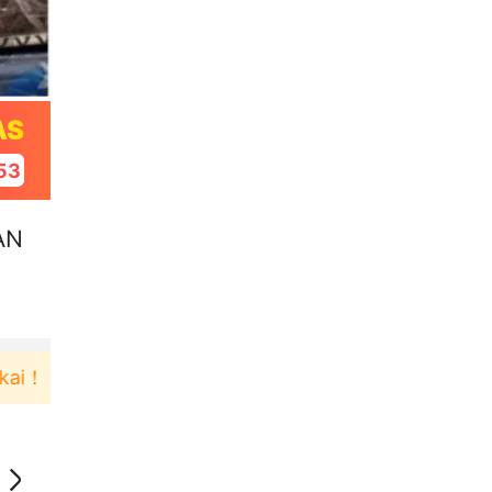
AS
52
AN
Pengguna baru berbelanja di aplikasi Akulaku bisa