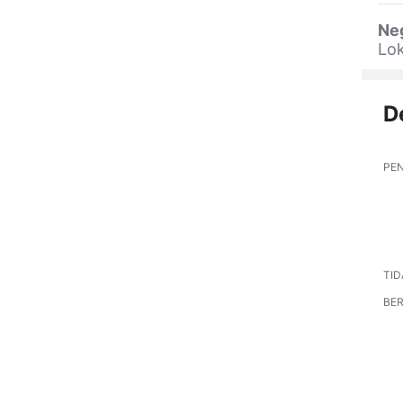
Ne
Lok
D
PE
TID
BER