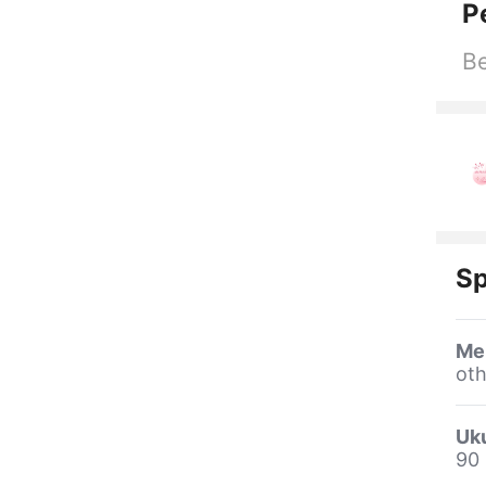
P
Be
Sp
Me
oth
Uk
90 