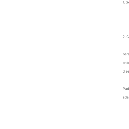
1. 
2. C
bar
pab
dis
Pad
ada