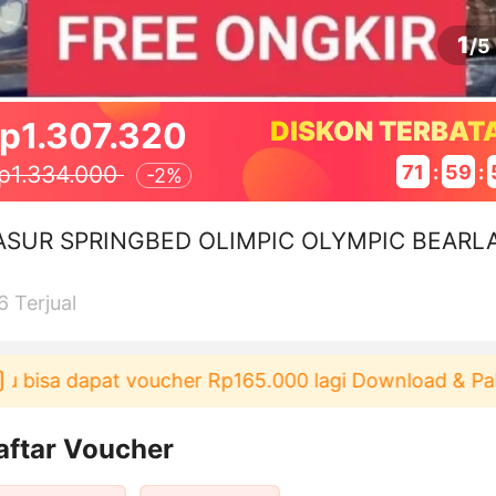
1
/
5
p1.307.320
DISKON TERBAT
71
:
59
:
p1.334.000
-
2%
ASUR SPRINGBED OLIMPIC OLYMPIC BEARL
6
Terjual
sa dapat voucher Rp165.000 lagi Download & Pakai！
aftar Voucher