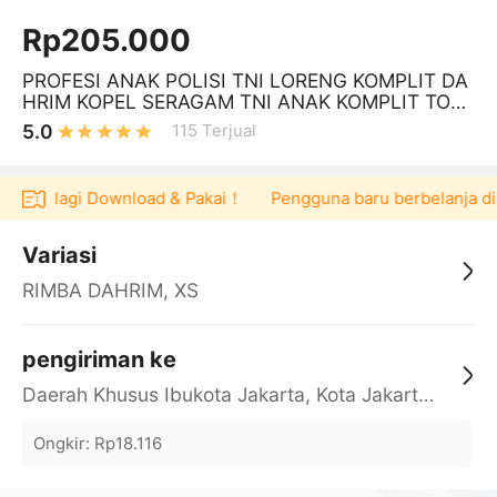
Rp205.000
PROFESI ANAK POLISI TNI LORENG KOMPLIT DA
HRIM KOPEL SERAGAM TNI ANAK KOMPLIT TOPI
RIMBA KOMANDO BARET MERAH BARET HIJAU
5.0
115
Terjual
0 lagi Download & Pakai！
Pengguna baru berbelanja di aplik
Variasi
RIMBA DAHRIM, XS
pengiriman ke
Daerah Khusus Ibukota Jakarta, Kota Jakarta Barat, Cengkareng, yy
Ongkir
:
Rp18.116