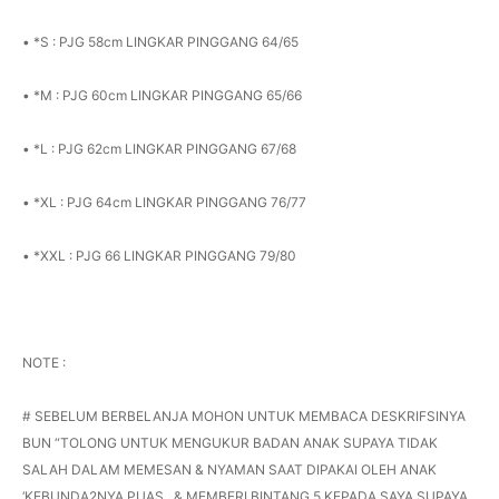
• *S : PJG 58cm LINGKAR PINGGANG 64/65
• *M : PJG 60cm LINGKAR PINGGANG 65/66
• *L : PJG 62cm LINGKAR PINGGANG 67/68
• *XL : PJG 64cm LINGKAR PINGGANG 76/77
• *XXL : PJG 66 LINGKAR PINGGANG 79/80
NOTE :
# SEBELUM BERBELANJA MOHON UNTUK MEMBACA DESKRIFSINYA
BUN “TOLONG UNTUK MENGUKUR BADAN ANAK SUPAYA TIDAK
SALAH DALAM MEMESAN & NYAMAN SAAT DIPAKAI OLEH ANAK
‘KEBUNDA2NYA PUAS.. & MEMBERI BINTANG 5 KEPADA SAYA SUPAYA