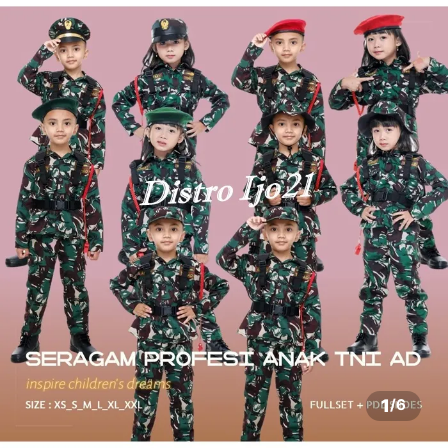
1
/
6