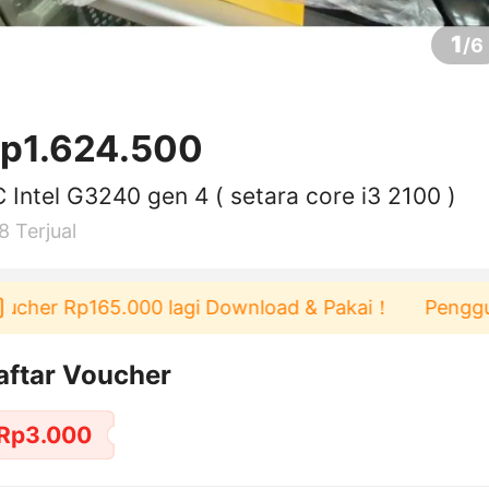
1
/
6
p1.624.500
 Intel G3240 gen 4 ( setara core i3 2100 )
8
Terjual
r Rp165.000 lagi Download & Pakai！
Pengguna baru
aftar Voucher
Rp3.000