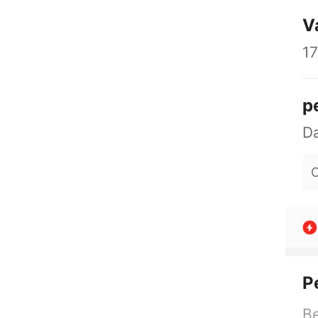
V
17
p
O
P
Be