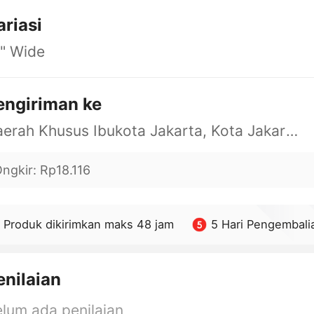
ariasi
" Wide
engiriman ke
Daerah Khusus Ibukota Jakarta, Kota Jakarta Barat, Cengkareng, yy
ngkir
:
Rp18.116
Produk dikirimkan maks 48 jam
5 Hari Pengembali
enilaian
lum ada penilaian