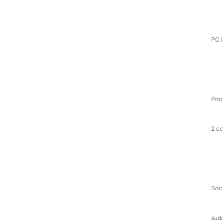
PC 
Pro
2 c
Soc
sud