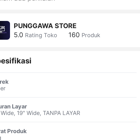
PUNGGAWA STORE
5.0
160
Rating Toko
Produk
esifikasi
rek
er
uran Layar
 Wide, 19" Wide, TANPA LAYAR
rat Produk
g