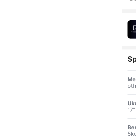
Sp
Me
oth
Uk
17"
Be
5k