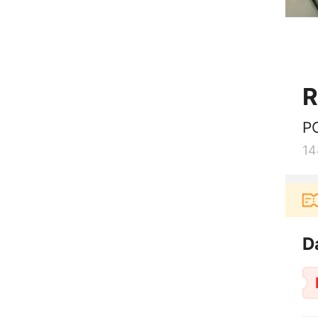
R
PC
14
ru berbelanja di aplikasi Akulaku bisa dapat vouche
D