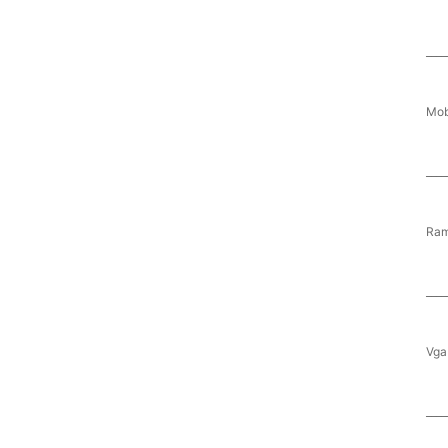
____
Mob
____
Ram
____
Vga
____