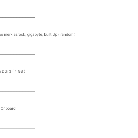
_______________________
o merk asrock, gigabyte, built Up ( random )
_______________________
 Ddr 3 ( 4 GB )
_______________________
 Onboard
_______________________