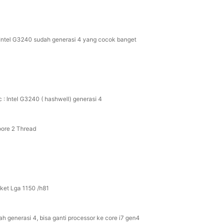
Intel G3240 sudah generasi 4 yang cocok banget
c : Intel G3240 ( hashwell) generasi 4
oore 2 Thread
ket Lga 1150 /h81
ah generasi 4, bisa ganti processor ke core i7 gen4