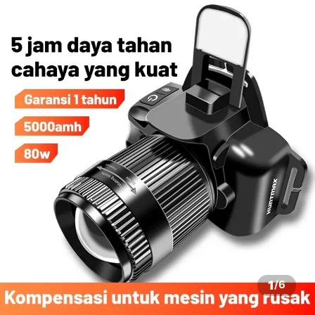
1
/
6