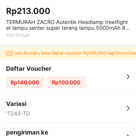
Rp213.000
TERMURAH ZACRO Autentik Headlamp treetfight
er lampu senter super terang lampu 5000mAh 80
w Senter super terang
106
Terjual
i aplikasi Akulaku bisa dapat voucher Rp165.000 lagi Download
Daftar Voucher
Rp140.000
Rp100.000
Variasi
'T243-TD
pengiriman ke