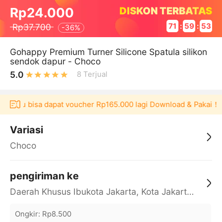
DISKON TERBATAS
Rp24.000
Rp37.700
71
:
59
:
52
-
36%
Gohappy Premium Turner Silicone Spatula silikon
sendok dapur - Choco
5.0
8
Terjual
kulaku bisa dapat voucher Rp165.000 lagi Download & Pakai！
Variasi
Choco
pengiriman ke
Daerah Khusus Ibukota Jakarta, Kota Jakarta Barat, Cengkareng, yy
Ongkir
:
Rp8.500