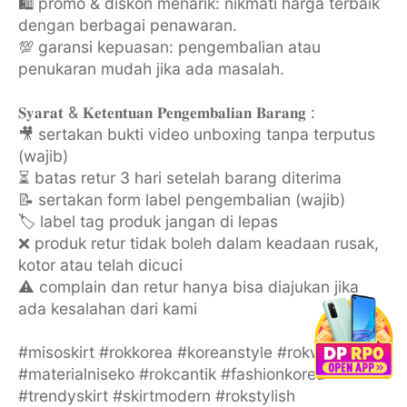
🛍️ promo & diskon menarik: nikmati harga terbaik
dengan berbagai penawaran.
💯 garansi kepuasan: pengembalian atau
penukaran mudah jika ada masalah.
𝐒𝐲𝐚𝐫𝐚𝐭 & 𝐊𝐞𝐭𝐞𝐧𝐭𝐮𝐚𝐧 𝐏𝐞𝐧𝐠𝐞𝐦𝐛𝐚𝐥𝐢𝐚𝐧 𝐁𝐚𝐫𝐚𝐧𝐠 :
🎥 sertakan bukti video unboxing tanpa terputus
(wajib)
⏳ batas retur 3 hari setelah barang diterima
📝 sertakan form label pengembalian (wajib)
🏷️ label tag produk jangan di lepas
❌ produk retur tidak boleh dalam keadaan rusak,
kotor atau telah dicuci
⚠️ complain dan retur hanya bisa diajukan jika
ada kesalahan dari kami
#misoskirt #rokkorea #koreanstyle #rokwanita
#materialniseko #rokcantik #fashionkorea
#trendyskirt #skirtmodern #rokstylish