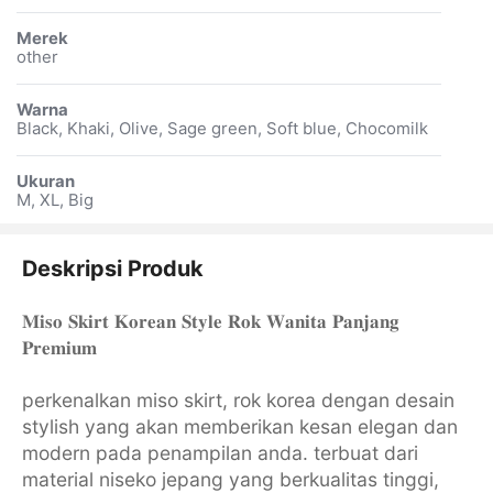
Merek
other
Warna
Black, Khaki, Olive, Sage green, Soft blue, Chocomilk
Ukuran
M, XL, Big
Deskripsi Produk
𝐌𝐢𝐬𝐨 𝐒𝐤𝐢𝐫𝐭 𝐊𝐨𝐫𝐞𝐚𝐧 𝐒𝐭𝐲𝐥𝐞 𝐑𝐨𝐤 𝐖𝐚𝐧𝐢𝐭𝐚 𝐏𝐚𝐧𝐣𝐚𝐧𝐠
𝐏𝐫𝐞𝐦𝐢𝐮𝐦
perkenalkan miso skirt, rok korea dengan desain
stylish yang akan memberikan kesan elegan dan
modern pada penampilan anda. terbuat dari
material niseko jepang yang berkualitas tinggi,