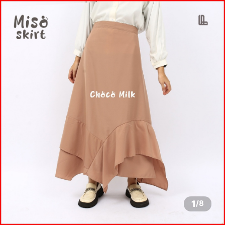
1
/
8