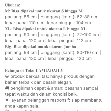
𝐔𝐤𝐮𝐫𝐚𝐧:
𝐌: 𝐁𝐢𝐬𝐚 𝐝𝐢𝐩𝐚𝐤𝐚𝐢 𝐮𝐧𝐭𝐮𝐤 𝐮𝐤𝐮𝐫𝐚𝐧 𝐒 𝐡𝐢𝐧𝐠𝐠𝐚 𝐌
panjang: 86 cm | pinggang (karet): 62-88 cm |
lebar paha: 110 cm | lebar pinggul: 104 cm
𝐗𝐋: 𝐁𝐢𝐬𝐚 𝐝𝐢𝐩𝐚𝐤𝐚𝐢 𝐮𝐧𝐭𝐮𝐤 𝐮𝐤𝐮𝐫𝐚𝐧 𝐋 𝐡𝐢𝐧𝐠𝐠𝐚 𝐗𝐋
panjang: 90 cm | pinggang (karet): 72-100 cm |
lebar paha: 120 cm | lebar pinggul: 112 cm
𝐁𝐢𝐠: 𝐁𝐢𝐬𝐚 𝐝𝐢𝐩𝐚𝐤𝐚𝐢 𝐮𝐧𝐭𝐮𝐤 𝐮𝐤𝐮𝐫𝐚𝐧 𝐉𝐮𝐦𝐛𝐨
panjang: 94 cm | pinggang (karet): 80-110 cm |
lebar paha: 130 cm | lebar pinggul: 120 cm
𝐁𝐞𝐥𝐚𝐧𝐣𝐚 𝐝𝐢 𝐓𝐨𝐤𝐨 𝐋𝐀𝐌𝐈𝐀𝐃𝐀𝐈𝐋𝐘:
💎 produk berkualitas: hanya produk dengan
bahan terbaik dan desain elegan.
🚚 pengiriman cepat & aman: pesanan sampai
tepat waktu dan dalam kondisi baik.
🌟 layanan pelanggan responsif: siap membantu
anda kapan saja.