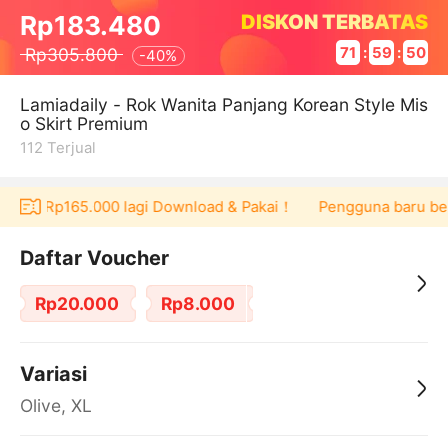
DISKON TERBATAS
Rp183.480
Rp305.800
71
:
59
:
50
-
40%
Lamiadaily - Rok Wanita Panjang Korean Style Mis
o Skirt Premium
112
Terjual
ucher Rp165.000 lagi Download & Pakai！
Pengguna baru berbe
Daftar Voucher
Rp20.000
Rp8.000
Variasi
Olive, XL