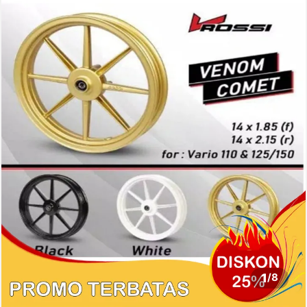
1
/
8