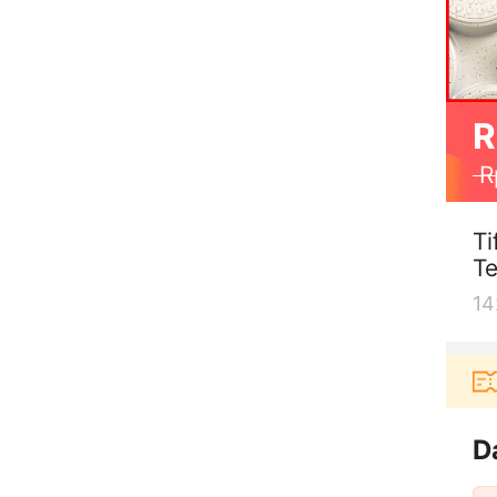
R
R
Ti
Te
14
 baru berbelanja di aplikasi Akulaku bisa dapat vo
D