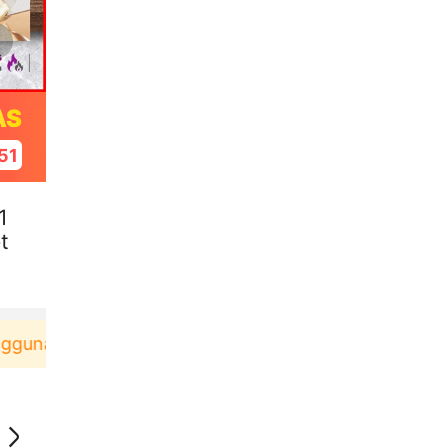
AS
50
1
t
baru berbelanja di aplikasi Akulaku bisa dapat vouc