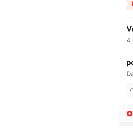
V
4
p
O