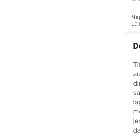
Ne
La
D
Ti
ad
d
sa
la
m
j
da