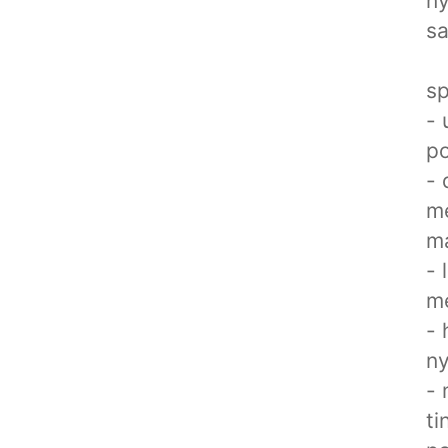
ny
sa
sp
- 
po
- 
m
ma
- 
m
- 
ny
- 
ti