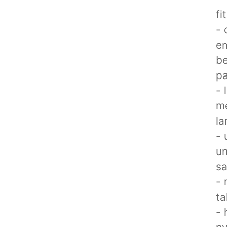
fi
- 
e
be
pa
- 
me
la
- 
un
sa
- 
ta
- 