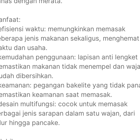
anas dengan merata.
nfaat:
efisiensi waktu: memungkinkan memasak
berapa jenis makanan sekaligus, menghemat
ktu dan usaha.
kemudahan penggunaan: lapisan anti lengket
emastikan makanan tidak menempel dan waj
dah dibersihkan.
keamanan: pegangan bakelite yang tidak pan
emastikan keamanan saat memasak.
desain multifungsi: cocok untuk memasak
rbagai jenis sarapan dalam satu wajan, dari
lur hingga pancake.