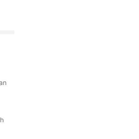
g
an
ah