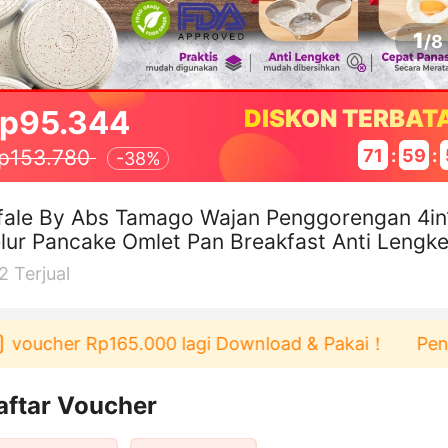
1
/
8
p95.344
DISKON TERBAT
71
:
59
:
p153.780
-
38%
fale By Abs Tamago Wajan Penggorengan 4in
lur Pancake Omlet Pan Breakfast Anti Lengke
2
Terjual
ucher Rp165.000 lagi Download & Pakai！
Pengguna 
aftar Voucher