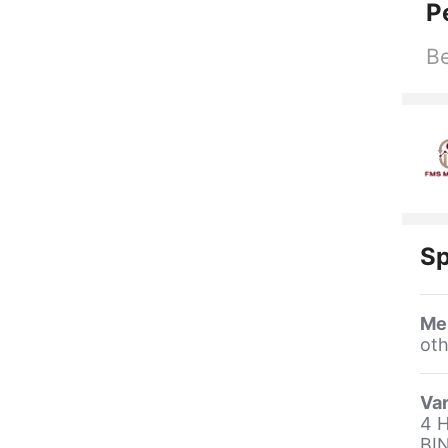
P
Be
Sp
Me
oth
Var
4 
BI