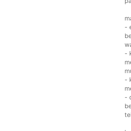
p
ma
- 
be
wa
- 
m
mu
- 
m
- 
be
te