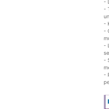
- 
- 
un
- 
-
m
- 
se
-
me
-
p