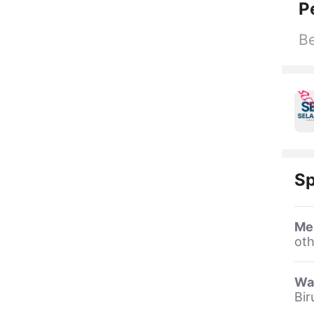
P
Be
Sp
Me
oth
Wa
Bir