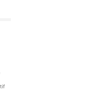
a
tif