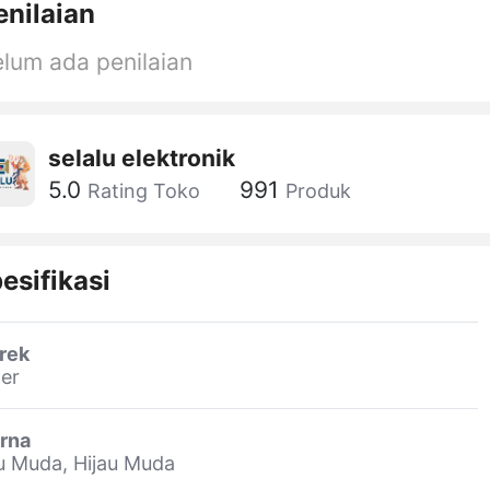
enilaian
lum ada penilaian
selalu elektronik
5.0
991
Rating Toko
Produk
esifikasi
rek
er
rna
u Muda, Hijau Muda