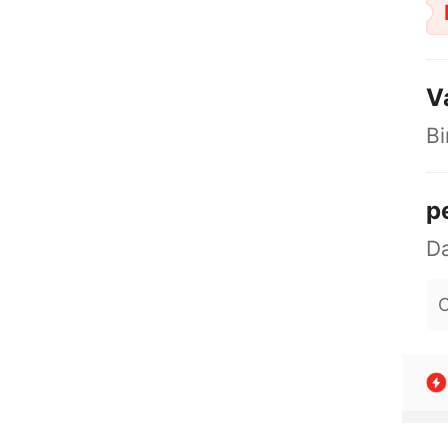
V
B
p
O