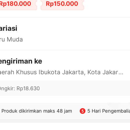
Rp180.000
Rp150.000
ariasi
iru Muda
engiriman ke
Daerah Khusus Ibukota Jakarta, Kota Jakarta Barat, Cengkareng, yy
ngkir
:
Rp18.630
Produk dikirimkan maks 48 jam
5 Hari Pengembali