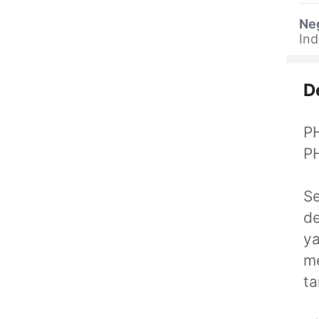
Ne
Ind
D
PH
PH
Se
de
y
me
ta