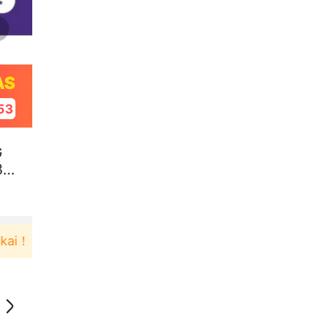
AS
52
G
35
Pengguna baru berbelanja di aplikasi Akulaku bisa