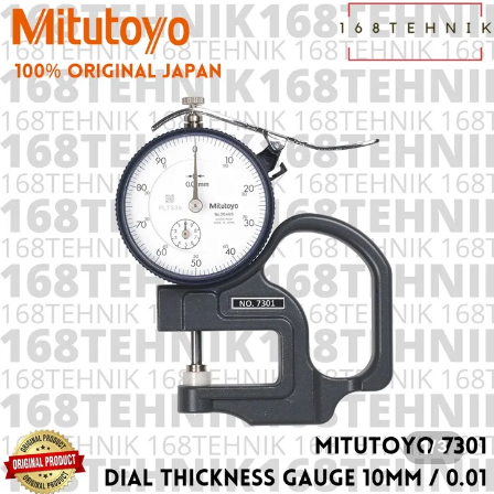
1
/
3