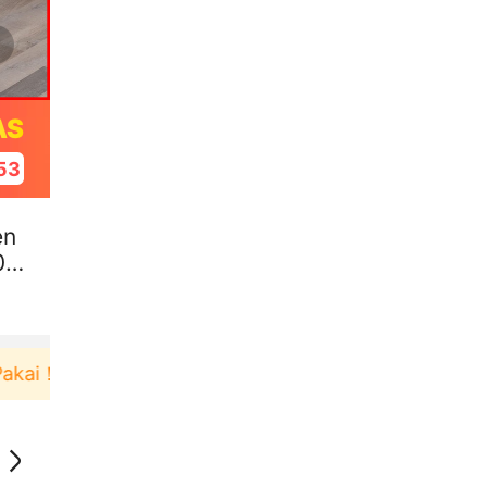
AS
52
en
0x
ai！
Pengguna baru berbelanja di aplikasi Akulaku