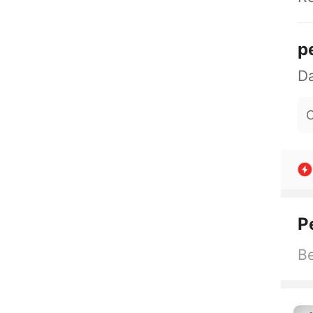
p
O
P
Be