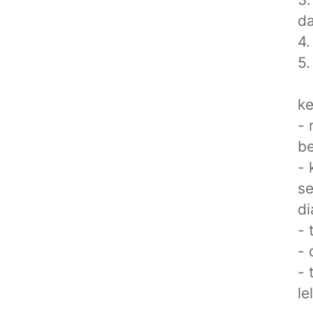
da
4.
5.
ke
- 
be
- 
se
di
- 
- 
- 
le