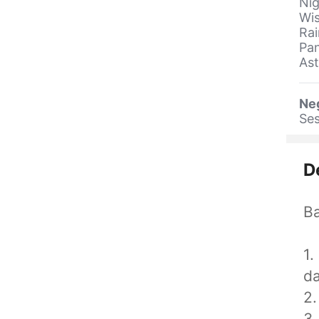
Nig
Wis
Rai
Pan
Ast
Ne
Ses
D
Ba
1.
da
2.
3.