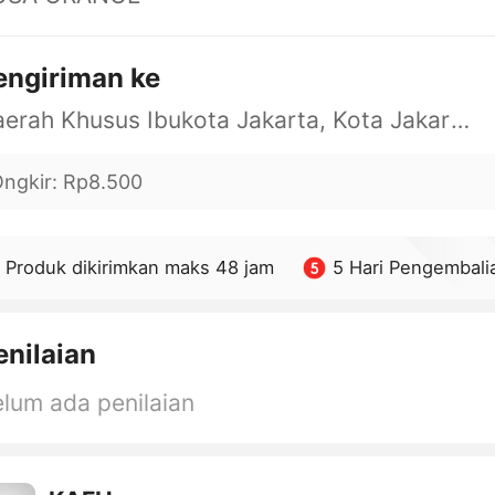
engiriman ke
Daerah Khusus Ibukota Jakarta, Kota Jakarta Barat, Cengkareng, yy
ngkir
:
Rp8.500
Produk dikirimkan maks 48 jam
5 Hari Pengembali
enilaian
lum ada penilaian