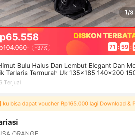
1
/
8
p65.558
DISKON TERBAT
71
:
59
:
p104.060
-
37%
limut Bulu Halus Dan Lembut Elegant Dan M
ik Terlaris Termurah Uk 135x185 140x200 15
0 Selimut Dewasa Bulu Halus
6
Terjual
u bisa dapat voucher Rp165.000 lagi Download & Pak
ariasi
USA ORANGE