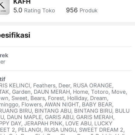
KAFH
5.0
956
Rating Toko
Produk
esifikasi
rek
er
if
RIS KELINCI, Feathers, Deer, RUSA ORANGE,
TAK, Garden, DAUN MERAH, Home, Totoro, Move,
wn, Sweet, Bears, Forest, Holliday, Dream,
aminggo, Flowers, AWAN NIGHT, BABY BEAR,
RUANG BIRU, BINTANG ABU, BINTANG BIRU, BULU
RU, DAUN MAPLE, GARIS ABU, GARIS MERAH,
PPY DAY, JERAPAH PINK, LOVE ABU, LUCKY
EET 2, PELANGI, RUSA UNGU, SWEET DREAM 2,