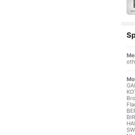
Sp
Me
oth
Mot
GA
KO
Bro
Fl
BE
BI
HA
SW