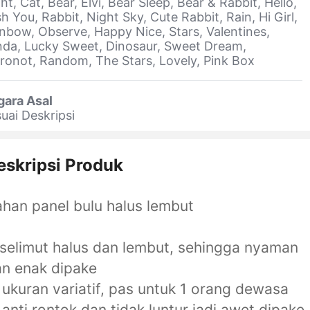
ht, Cat, Bear, Elvi, Bear Sleep, Bear & Rabbit, Hello,
h You, Rabbit, Night Sky, Cute Rabbit, Rain, Hi Girl,
nbow, Observe, Happy Nice, Stars, Valentines,
da, Lucky Sweet, Dinosaur, Sweet Dream,
ronot, Random, The Stars, Lovely, Pink Box
gara Asal
uai Deskripsi
eskripsi Produk
han panel bulu halus lembut
 selimut halus dan lembut, sehingga nyaman
n enak dipake
 ukuran variatif, pas untuk 1 orang dewasa
 anti rontok dan tidak luntur jadi awet dipake