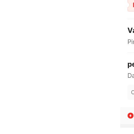
V
Pi
p
O