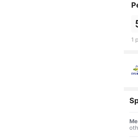
P
1 
Sp
Me
oth