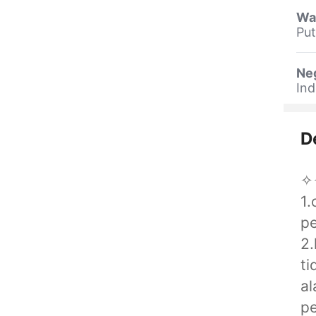
Wa
Put
Ne
Ind
D
✧
1.
pe
2.
ti
al
p