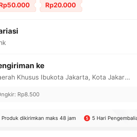
Rp50.000
Rp20.000
ariasi
nk
engiriman ke
Daerah Khusus Ibukota Jakarta, Kota Jakarta Barat, Cengkareng, yy
ngkir
:
Rp8.500
Produk dikirimkan maks 48 jam
5 Hari Pengembali