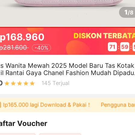
1
/
8
p168.960
DISKON TERBAT
71
:
59
:
p281.600
-
40%
as Wanita Mewah 2025 Model Baru Tas Kotak
il Rantai Gaya Chanel Fashion Mudah Dipadu
 Tas Selempang Dan Tas Bahu
0
145
Terjual
p165.000 lagi Download & Pakai！
Pengguna baru be
aftar Voucher