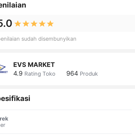
enilaian
5.0
penilaian sudah disembunyikan
EVS MARKET
4.9
964
Rating Toko
Produk
esifikasi
rek
er