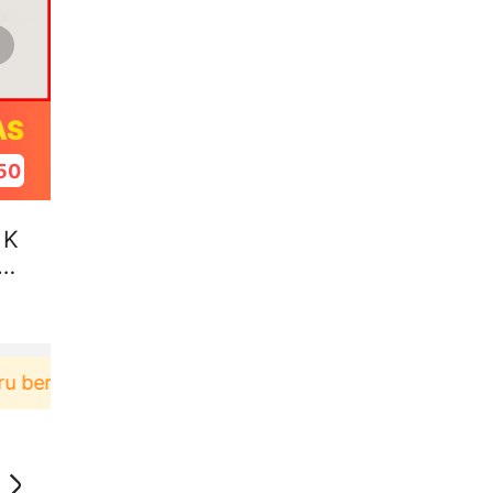
AS
49
 K
ka
rbelanja di aplikasi Akulaku bisa dapat voucher Rp