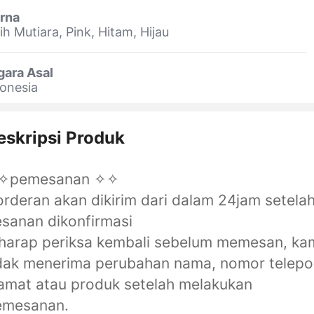
rna
ih Mutiara, Pink, Hitam, Hijau
gara Asal
onesia
eskripsi Produk
✧pemesanan ✧✧
orderan akan dikirim dari dalam 24jam setela
sanan dikonfirmasi
harap periksa kembali sebelum memesan, ka
dak menerima perubahan nama, nomor telepo
amat atau produk setelah melakukan
emesanan.