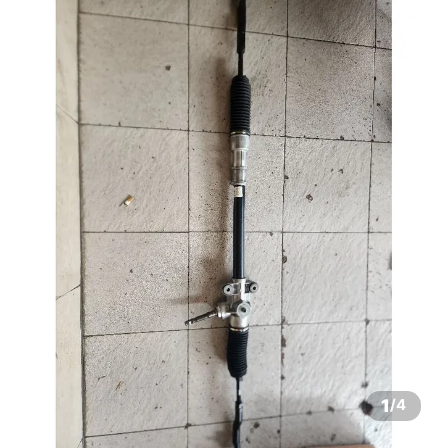
1
/
4