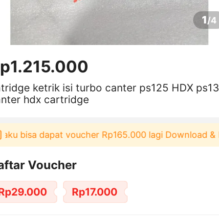
1
/
4
p1.215.000
trik isi turbo canter ps125 HDX ps136
nter hdx cartridge
aku bisa dapat voucher Rp165.000 lagi Download & Pa
aftar Voucher
Rp29.000
Rp17.000