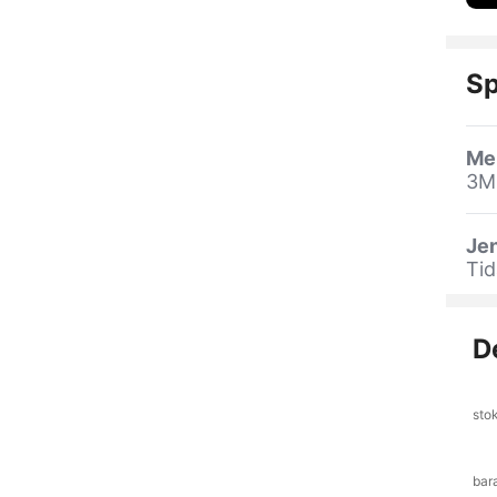
Sp
Me
3M
Jen
Tid
D
sto
bar