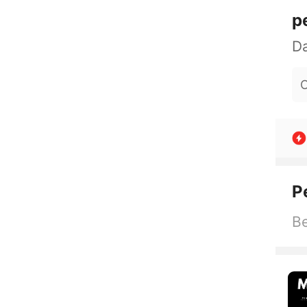
p
O
P
Be