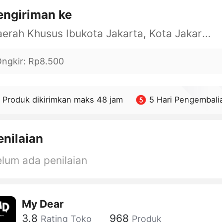
engiriman ke
Daerah Khusus Ibukota Jakarta, Kota Jakarta Barat, Cengkareng, yy
ngkir
:
Rp8.500
Produk dikirimkan maks 48 jam
5 Hari Pengembali
enilaian
lum ada penilaian
My Dear
3.8
968
Rating Toko
Produk