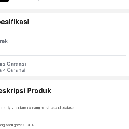
esifikasi
rek
is Garansi
ak Garansi
eskripsi Produk
k ready ya selama barang masih ada di etalase
ang baru gresss 100%