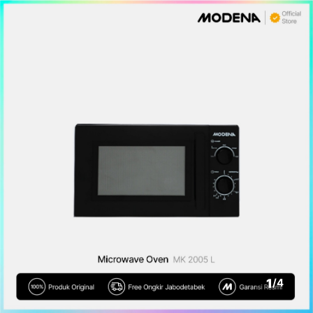
1
/
4