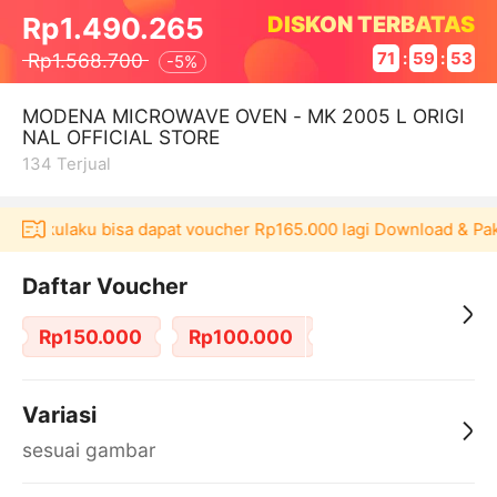
DISKON TERBATAS
Rp1.490.265
Rp1.568.700
71
:
59
:
53
-
5%
MODENA MICROWAVE OVEN - MK 2005 L ORIGI
NAL OFFICIAL STORE
134
Terjual
asi Akulaku bisa dapat voucher Rp165.000 lagi Download & Pak
Daftar Voucher
Rp150.000
Rp100.000
Variasi
sesuai gambar