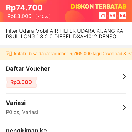
DISKON TERBATAS
Rp74.700
Rp83.000
71
:
59
:
53
-
10%
Filter Udara Mobil AIR FILTER UDARA KIJANG KA
PSUL LONG 1.8 2.0 DIESEL DXA-1012 DENSO
kasi Akulaku bisa dapat voucher Rp165.000 lagi Download & Pa
Daftar Voucher
Rp3.000
Variasi
P0los, Variasl
pengiriman ke