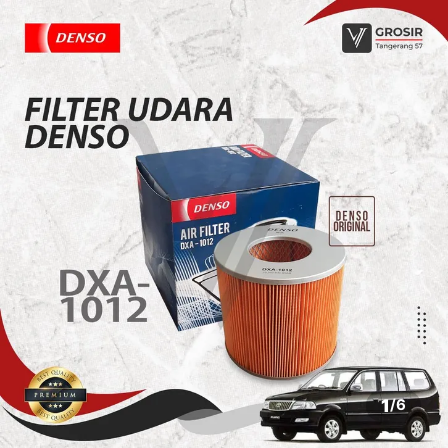
1
/
6