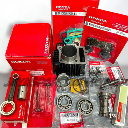
1
/
3