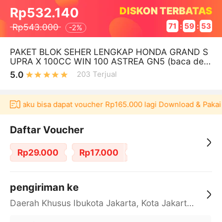
DISKON TERBATAS
Rp532.140
Rp543.000
71
:
59
:
53
-
2%
PAKET BLOK SEHER LENGKAP HONDA GRAND S
UPRA X 100CC WIN 100 ASTREA GN5 (baca des
kripsi)
5.0
203
Terjual
i Akulaku bisa dapat voucher Rp165.000 lagi Download & Pakai
Daftar Voucher
Rp29.000
Rp17.000
pengiriman ke
Daerah Khusus Ibukota Jakarta, Kota Jakarta Barat, Cengkareng, yy