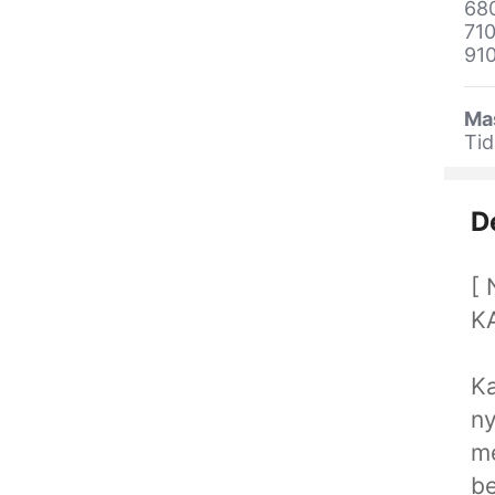
68
71
91
Ma
Tid
D
[
K
K
n
me
be