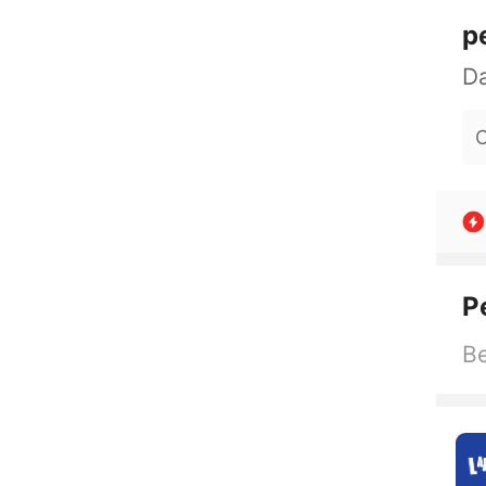
p
O
P
Be