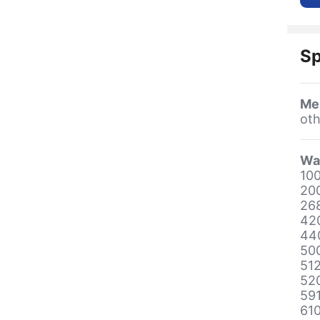
Sp
Me
oth
Wa
10
20
26
42
44
50
51
52
59
61