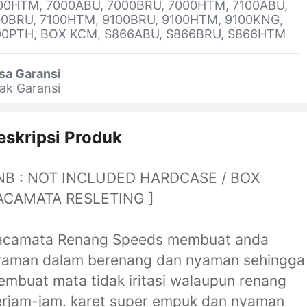
00HTM, 7000ABU, 7000BRU, 7000HTM, 7100ABU,
00BRU, 7100HTM, 9100BRU, 9100HTM, 9100KNG,
00PTH, BOX KCM, S866ABU, S866BRU, S866HTM
sa Garansi
ak Garansi
eskripsi Produk
 NB : NOT INCLUDED HARDCASE / BOX
ACAMATA RESLETING ]
acamata Renang Speeds membuat anda
yaman dalam berenang dan nyaman sehingga
mbuat mata tidak iritasi walaupun renang
rjam-jam. karet super empuk dan nyaman