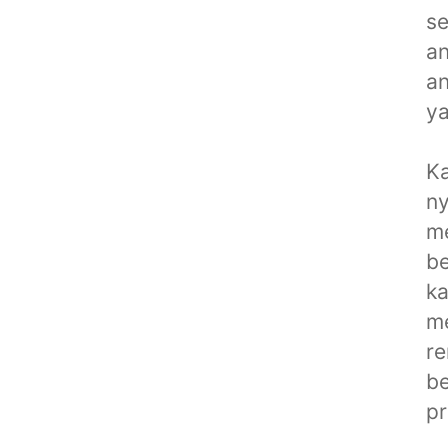
se
an
an
ya
K
n
me
be
ka
me
re
be
pr