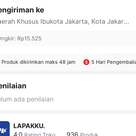
engiriman ke
Daerah Khusus Ibukota Jakarta, Kota Jakarta Barat, Cengkareng, yy
ngkir
:
Rp15.525
Produk dikirimkan maks 48 jam
5 Hari Pengembali
enilaian
lum ada penilaian
LAPAKKU.
4.0
936
Rating Toko
Produk