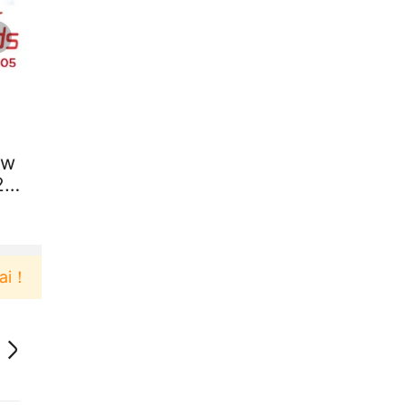
ew
20
Pengguna baru berbelanja di aplikasi Akulaku bis