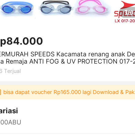
1
/
6
p84.000
ERMURAH SPEEDS Kacamata renang anak D
sa Remaja ANTI FOG & UV PROTECTION 017-
 isebh
6
Terjual
isa dapat voucher Rp165.000 lagi Download & Pakai！
ariasi
100ABU