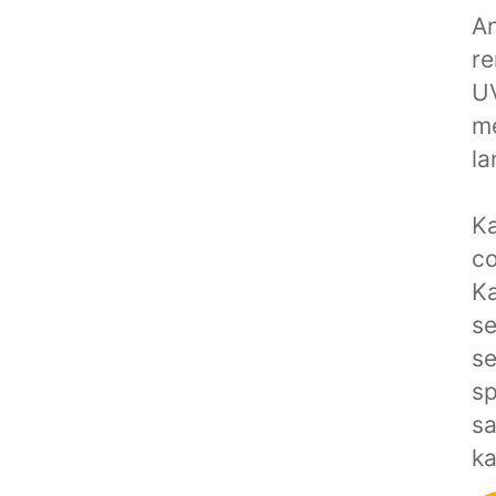
An
r
UV
me
l
K
co
Ka
se
s
sp
sa
ka