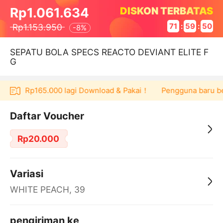
DISKON TERBATAS
Rp1.061.634
Rp1.153.950
71
:
59
:
50
-
8%
SEPATU BOLA SPECS REACTO DEVIANT ELITE F
G
voucher Rp165.000 lagi Download & Pakai！
Pengguna baru ber
Daftar Voucher
Rp20.000
Variasi
WHITE PEACH, 39
pengiriman ke