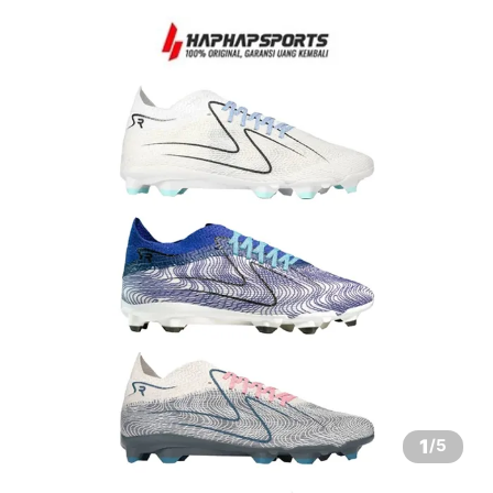
1
/
5