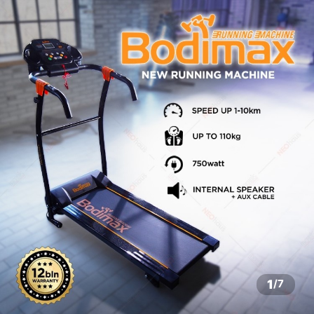
1
/
7