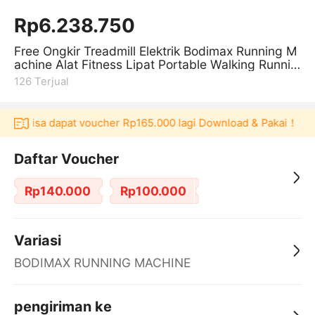
Rp6.238.750
Free Ongkir Treadmill Elektrik Bodimax Running M
achine Alat Fitness Lipat Portable Walking Runnin
g Pad Alat Gym Fitness
126
Terjual
bisa dapat voucher Rp165.000 lagi Download & Pakai！
Penggu
Daftar Voucher
Rp140.000
Rp100.000
Variasi
BODIMAX RUNNING MACHINE
pengiriman ke