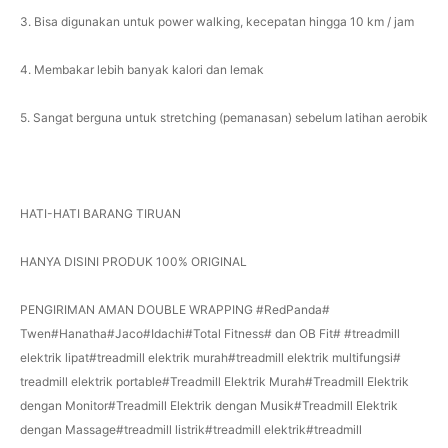
3. Bisa digunakan untuk power walking, kecepatan hingga 10 km / jam
4. Membakar lebih banyak kalori dan lemak
5. Sangat berguna untuk stretching (pemanasan) sebelum latihan aerobik
HATI-HATI BARANG TIRUAN
HANYA DISINI PRODUK 100% ORIGINAL
PENGIRIMAN AMAN DOUBLE WRAPPING #RedPanda#
Twen#Hanatha#Jaco#Idachi#Total Fitness# dan OB Fit# #treadmill
elektrik lipat#treadmill elektrik murah#treadmill elektrik multifungsi#
treadmill elektrik portable#Treadmill Elektrik Murah#Treadmill Elektrik
dengan Monitor#Treadmill Elektrik dengan Musik#Treadmill Elektrik
dengan Massage#treadmill listrik#treadmill elektrik#treadmill