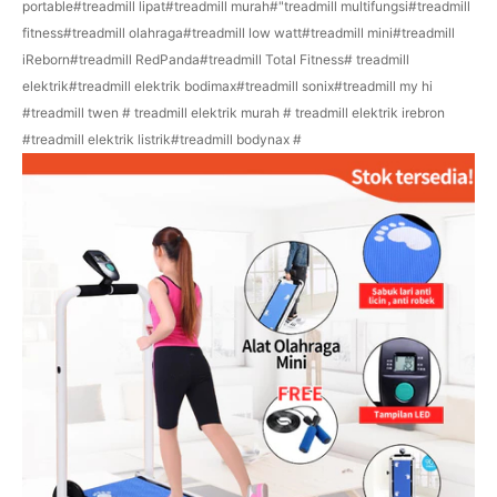
portable#treadmill lipat#treadmill murah#"treadmill multifungsi#treadmill
fitness#treadmill olahraga#treadmill low watt#treadmill mini#treadmill
iReborn#treadmill RedPanda#treadmill Total Fitness# treadmill
elektrik#treadmill elektrik bodimax#treadmill sonix#treadmill my hi
#treadmill twen # treadmill elektrik murah # treadmill elektrik irebron
#treadmill elektrik listrik#treadmill bodynax #