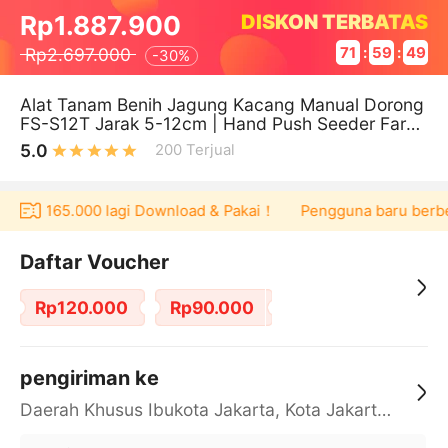
DISKON TERBATAS
Rp1.887.900
Rp2.697.000
71
:
59
:
49
-
30%
Alat Tanam Benih Jagung Kacang Manual Dorong
FS-S12T Jarak 5-12cm | Hand Push Seeder Farm
work Solution
5.0
200
Terjual
her Rp165.000 lagi Download & Pakai！
Pengguna baru berbelan
Daftar Voucher
Rp120.000
Rp90.000
pengiriman ke
Daerah Khusus Ibukota Jakarta, Kota Jakarta Barat, Cengkareng, yy