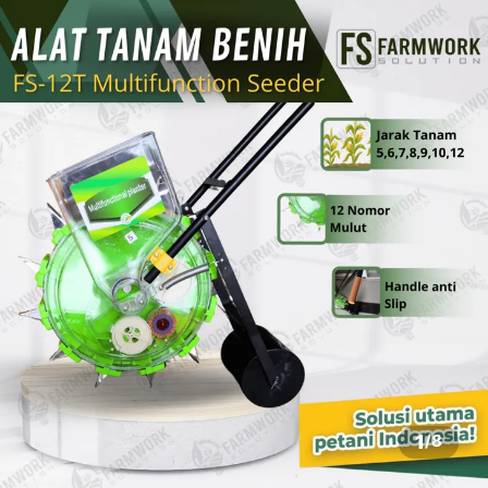
1
/
8