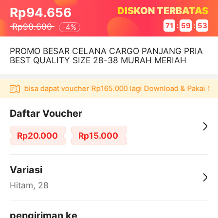
DISKON TERBATAS
Rp94.656
Rp98.600
71
:
59
:
52
-
4%
PROMO BESAR CELANA CARGO PANJANG PRIA
BEST QUALITY SIZE 28-38 MURAH MERIAH
ulaku bisa dapat voucher Rp165.000 lagi Download & Pakai！
Daftar Voucher
Rp20.000
Rp15.000
Variasi
Hitam, 28
pengiriman ke