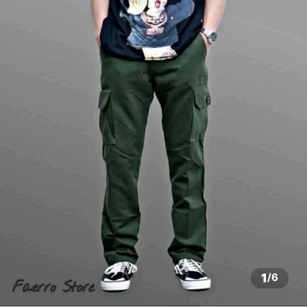
1
/
6