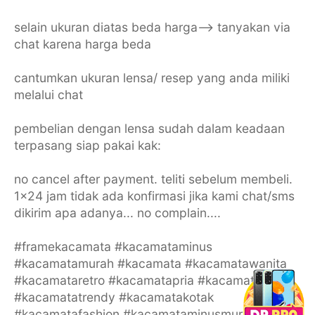
selain ukuran diatas beda harga--> tanyakan via
chat karena harga beda
cantumkan ukuran lensa/ resep yang anda miliki
melalui chat
pembelian dengan lensa sudah dalam keadaan
terpasang siap pakai kak:
no cancel after payment. teliti sebelum membeli.
1x24 jam tidak ada konfirmasi jika kami chat/sms
dikirim apa adanya... no complain....
#framekacamata #kacamataminus
#kacamatamurah #kacamata #kacamatawanita
#kacamataretro #kacamatapria #kacamatakeren
#kacamatatrendy #kacamatakotak
#kacamatafashion #kacamataminusmurah