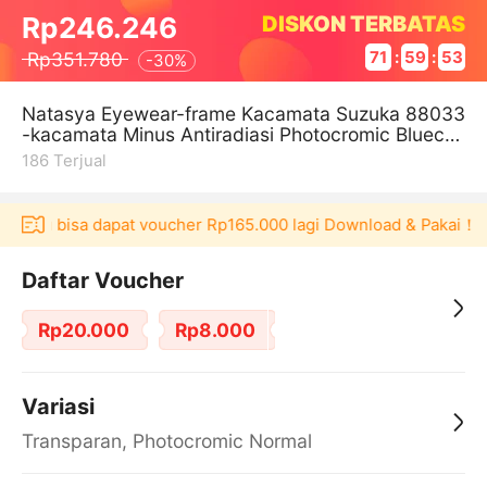
DISKON TERBATAS
Rp246.246
Rp351.780
71
:
59
:
52
-
30%
Natasya Eyewear-frame Kacamata Suzuka 88033
-kacamata Minus Antiradiasi Photocromic Bluecro
mic
186
Terjual
kulaku bisa dapat voucher Rp165.000 lagi Download & Pakai！
Daftar Voucher
Rp20.000
Rp8.000
Variasi
Transparan, Photocromic Normal