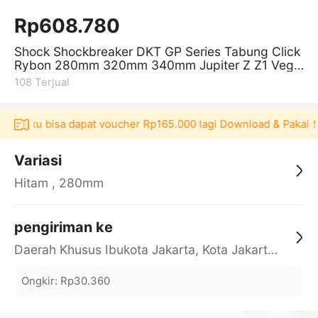
Rp608.780
Shock Shockbreaker DKT GP Series Tabung Click
Rybon 280mm 320mm 340mm Jupiter Z Z1 Vega
ZR R Force1 F1ZR FIZR Rx king su
108
Terjual
kulaku bisa dapat voucher Rp165.000 lagi Download & Pakai！
Variasi
Hitam , 280mm
pengiriman ke
Daerah Khusus Ibukota Jakarta, Kota Jakarta Barat, Cengkareng, yy
Ongkir
:
Rp30.360