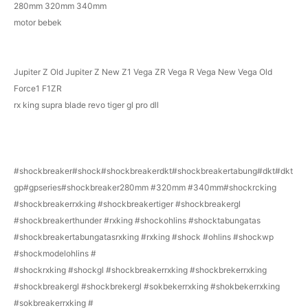
280mm 320mm 340mm
motor bebek
Jupiter Z Old Jupiter Z New Z1 Vega ZR Vega R Vega New Vega Old
Force1 F1ZR
rx king supra blade revo tiger gl pro dll
#shockbreaker#shock#shockbreakerdkt#shockbreakertabung#dkt#dkt
gp#gpseries#shockbreaker280mm #320mm #340mm#shockrcking
#shockbreakerrxking #shockbreakertiger #shockbreakergl
#shockbreakerthunder #rxking #shockohlins #shocktabungatas
#shockbreakertabungatasrxking #rxking #shock #ohlins #shockwp
#shockmodelohlins #
#shockrxking #shockgl #shockbreakerrxking #shockbrekerrxking
#shockbreakergl #shockbrekergl #sokbekerrxking #shokbekerrxking
#sokbreakerrxking #