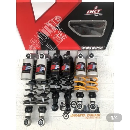
1
/
4