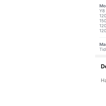
Mo
Y8
12
15
12
12
Ma
Tid
D
Ha