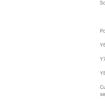
So
Po
Y6
Y7
Y8
Cu
se