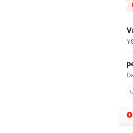
V
Y
p
O