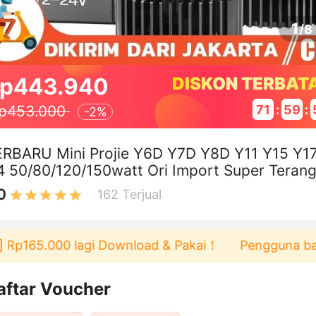
1
/
8
p443.940
DISKON TERBAT
71
:
59
:
p453.000
-
2%
RBARU Mini Projie Y6D Y7D Y8D Y11 Y15 Y1
 50/80/120/150watt Ori Import Super Terang
mpu LED Mobil Motor
0
162
Terjual
Rp165.000 lagi Download & Pakai！
Pengguna baru b
aftar Voucher