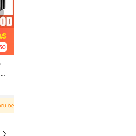
AS
49
7
 L
erbelanja di aplikasi Akulaku bisa dapat voucher Rp