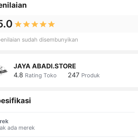
enilaian
5.0
penilaian sudah disembunyikan
JAYA ABADI.STORE
4.8
247
Rating Toko
Produk
esifikasi
rek
dak ada merek