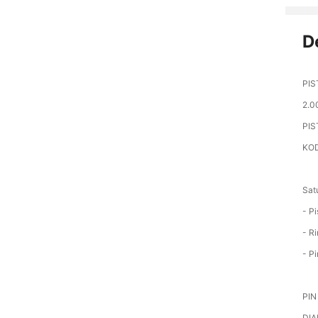
D
PIS
2.0
PIS
KOD
Satu
- Pi
- R
- Pi
PIN 
DIA