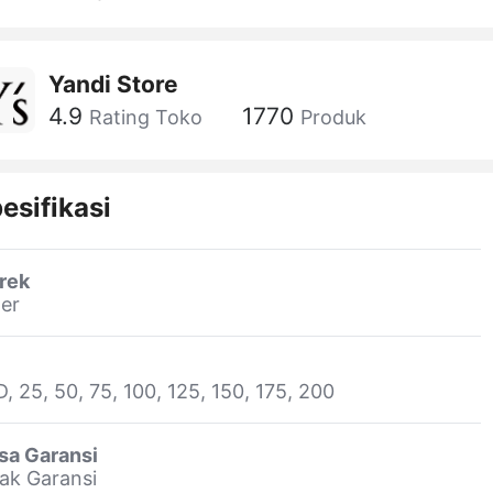
Yandi Store
4.9
1770
Rating Toko
Produk
esifikasi
rek
er
, 25, 50, 75, 100, 125, 150, 175, 200
sa Garansi
ak Garansi