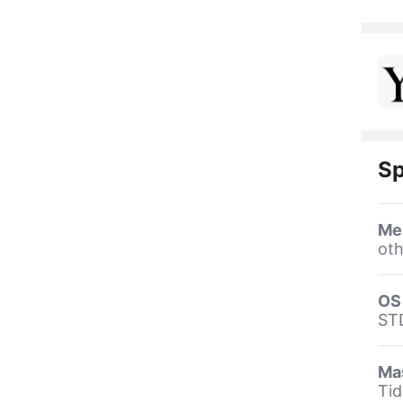
Sp
Me
oth
OS
STD
Ma
Tid