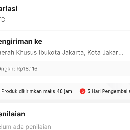
ariasi
TD
engiriman ke
Daerah Khusus Ibukota Jakarta, Kota Jakarta Barat, Cengkareng, yy
ngkir
:
Rp18.116
Produk dikirimkan maks 48 jam
5 Hari Pengembali
enilaian
lum ada penilaian