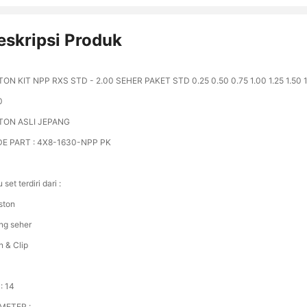
eskripsi Produk
TON KIT NPP RXS STD - 2.00 SEHER PAKET STD 0.25 0.50 0.75 1.00 1.25 1.50 1
0
TON ASLI JEPANG
E PART : 4X8-1630-NPP PK
 set terdiri dari :
ston
ing seher
n & Clip
: 14
METER :