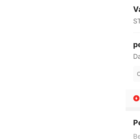
V
S
p
O
P
Be