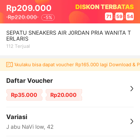
DISKON TERBATAS
Rp209.000
Rp220.000
71
:
59
:
54
-
5%
SEPATU SNEAKERS AIR J0RDAN PRIA WANITA T
ERLARIS
112
Terjual
ikasi Akulaku bisa dapat voucher Rp165.000 lagi Download & P
Daftar Voucher
Rp35.000
Rp20.000
Variasi
J abu NaVi low, 42