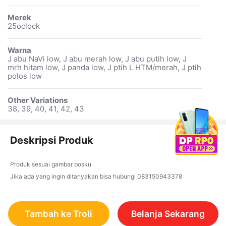
Merek
25oclock
Warna
J abu NaVi low, J abu merah low, J abu putih low, J
mrh hitam low, J panda low, J ptih L HTM/merah, J ptih
polos low
Other Variations
38, 39, 40, 41, 42, 43
Deskripsi Produk
Produk sesuai gambar bosku
Jika ada yang ingin ditanyakan bisa hubungi 083150943378
Tambah ke Troli
Belanja Sekarang