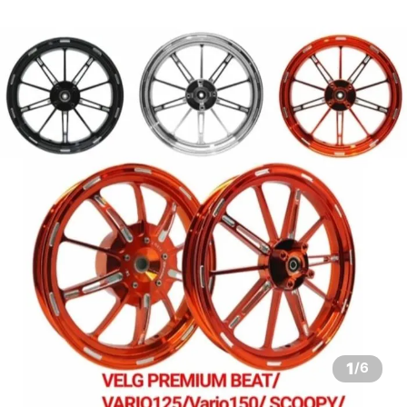
1
/
6