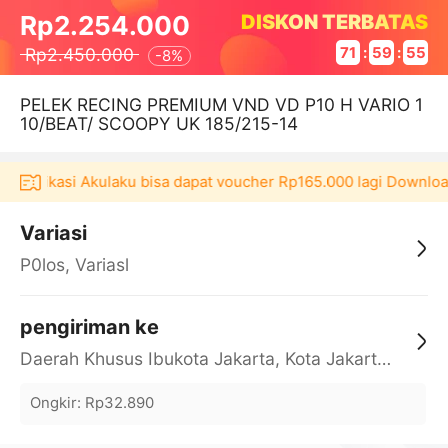
DISKON TERBATAS
Rp2.254.000
Rp2.450.000
71
:
59
:
54
-
8%
PELEK RECING PREMIUM VND VD P10 H VARIO 1
10/BEAT/ SCOOPY UK 185/215-14
di aplikasi Akulaku bisa dapat voucher Rp165.000 lagi Downloa
Variasi
P0los, Variasl
pengiriman ke
Daerah Khusus Ibukota Jakarta, Kota Jakarta Barat, Cengkareng, yy
Ongkir
:
Rp32.890