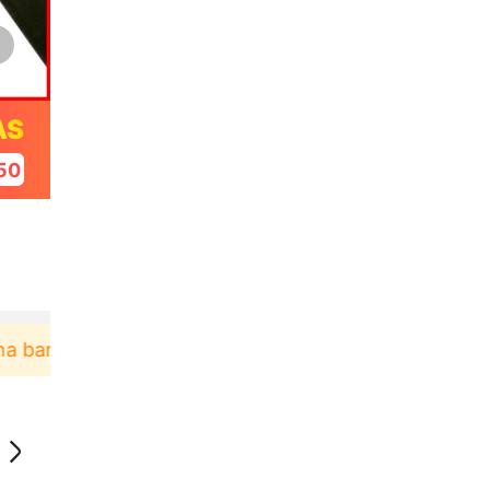
AS
50
u berbelanja di aplikasi Akulaku bisa dapat voucher