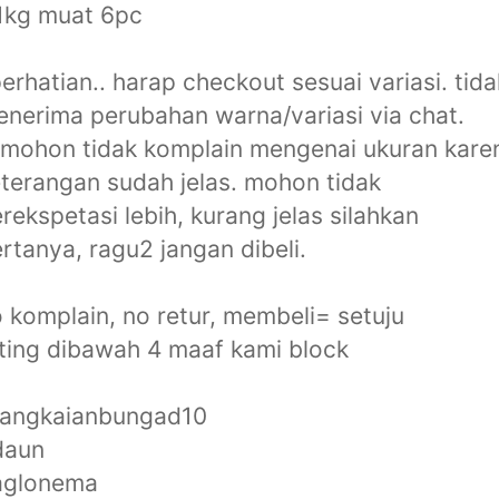
1kg muat 6pc
erhatian.. harap checkout sesuai variasi. tida
nerima perubahan warna/variasi via chat.
mohon tidak komplain mengenai ukuran kare
terangan sudah jelas. mohon tidak
rekspetasi lebih, kurang jelas silahkan
rtanya, ragu2 jangan dibeli.
 komplain, no retur, membeli= setuju
ting dibawah 4 maaf kami block
rangkaianbungad10
daun
aglonema