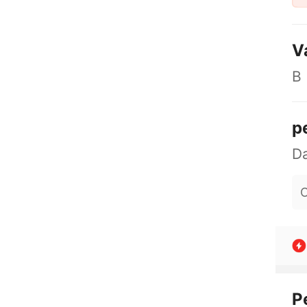
V
B
p
O
P