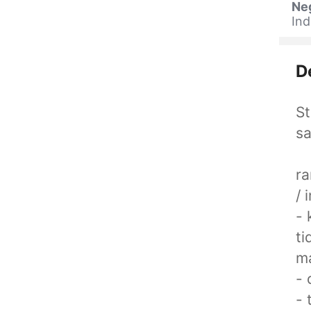
Ne
Ind
D
St
sa
ra
/ 
- 
ti
ma
- 
- 