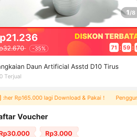
1
/
8
p21.236
DISKON TERBAT
71
:
59
:
p32.670
-
35%
ngkaian Daun Artificial Asstd D10 Tirus
0
Terjual
er Rp165.000 lagi Download & Pakai！
Pengguna bar
aftar Voucher
Rp30.000
Rp3.000