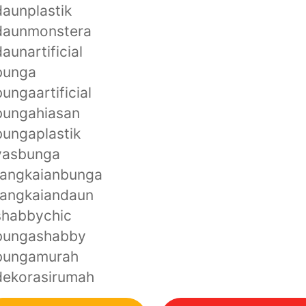
aunplastik
daunmonstera
aunartificial
bunga
ungaartificial
bungahiasan
ungaplastik
vasbunga
rangkaianbunga
rangkaiandaun
shabbychic
bungashabby
bungamurah
dekorasirumah