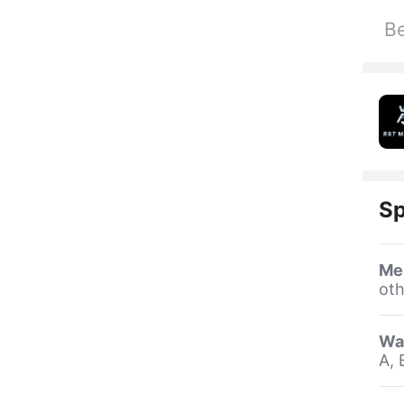
Be
Sp
Me
oth
Wa
A, 