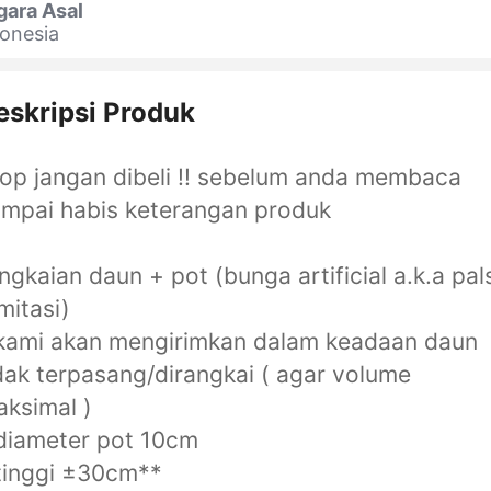
gara Asal
onesia
eskripsi Produk
op jangan dibeli !! sebelum anda membaca
mpai habis keterangan produk
ngkaian daun + pot (bunga artificial a.k.a pal
imitasi)
kami akan mengirimkan dalam keadaan daun
dak terpasang/dirangkai ( agar volume
ksimal )
diameter pot 10cm
tinggi ±30cm**