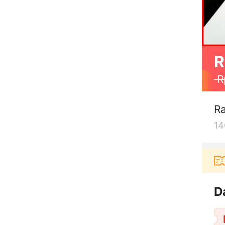
R
R
Ra
14
ru berbelanja di aplikasi Akulaku bisa dapat vouch
D