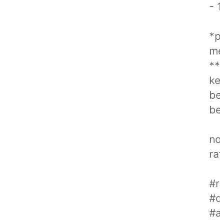
- 
*p
me
**
ke
be
be
no
ra
#
#
#