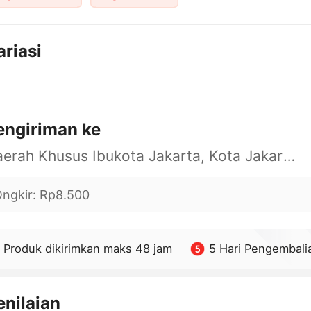
ariasi
engiriman ke
Daerah Khusus Ibukota Jakarta, Kota Jakarta Barat, Cengkareng, yy
ngkir
:
Rp8.500
Produk dikirimkan maks 48 jam
5 Hari Pengembali
enilaian