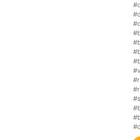
#d
#
#d
#
#b
#
#b
#
#
#
#
#
#
#