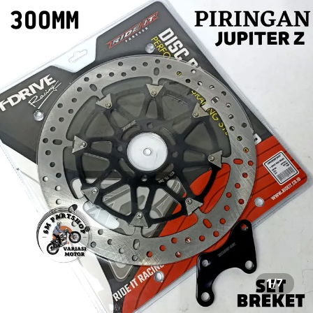
1
/
7