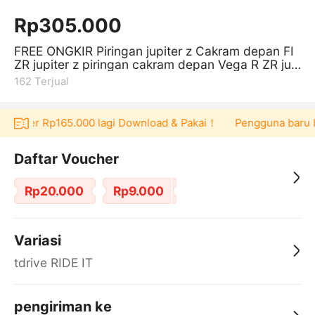
Rp305.000
FREE ONGKIR Piringan jupiter z Cakram depan FI
ZR jupiter z piringan cakram depan Vega R ZR jup
iter z 300mm Set Breket
162
Terjual
oucher Rp165.000 lagi Download & Pakai！
Pengguna baru berb
Daftar Voucher
Rp20.000
Rp9.000
Variasi
tdrive RIDE IT
pengiriman ke