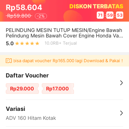
DISKON TERBATAS
Rp58.604
Rp59.800
71
:
59
:
52
-
2%
PELINDUNG MESIN TUTUP MESIN/Engine Bawah
Pelindung Mesin Bawah Cover Engine Honda Vari
o 160 ADV 160 PCX 160 STYLO 160
5.0
10.0RB+
Terjual
laku bisa dapat voucher Rp165.000 lagi Download & Pakai！
P
Daftar Voucher
Rp29.000
Rp17.000
Variasi
ADV 160 Hitam Kotak