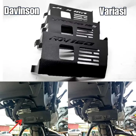
1
/
8