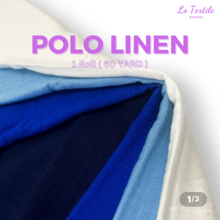
1
/
3