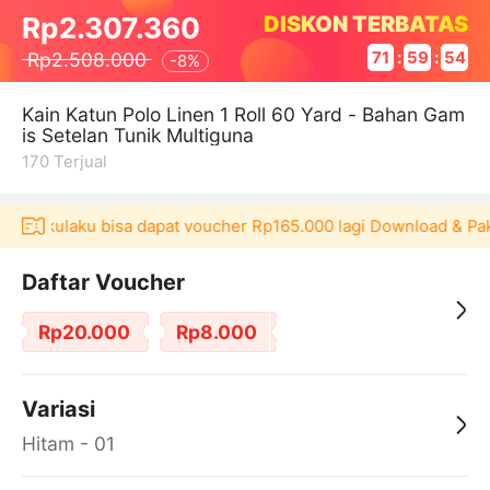
DISKON TERBATAS
Rp2.307.360
Rp2.508.000
71
:
59
:
53
-
8%
Kain Katun Polo Linen 1 Roll 60 Yard - Bahan Gam
is Setelan Tunik Multiguna
170
Terjual
asi Akulaku bisa dapat voucher Rp165.000 lagi Download & Pak
Daftar Voucher
Rp20.000
Rp8.000
Variasi
Hitam - 01