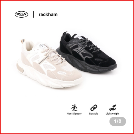
1
/
8