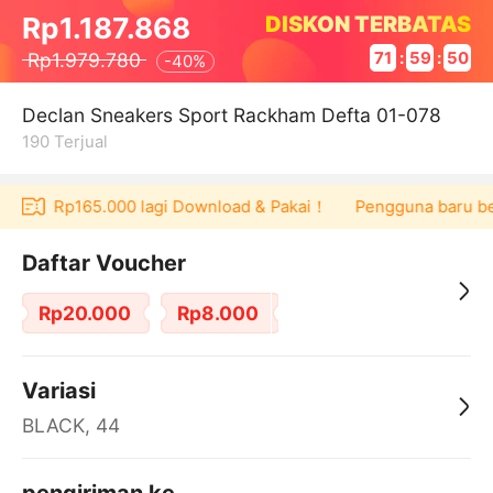
DISKON TERBATAS
Rp1.187.868
Rp1.979.780
71
:
59
:
50
-
40%
Declan Sneakers Sport Rackham Defta 01-078
190
Terjual
oucher Rp165.000 lagi Download & Pakai！
Pengguna baru berb
Daftar Voucher
Rp20.000
Rp8.000
Variasi
BLACK, 44